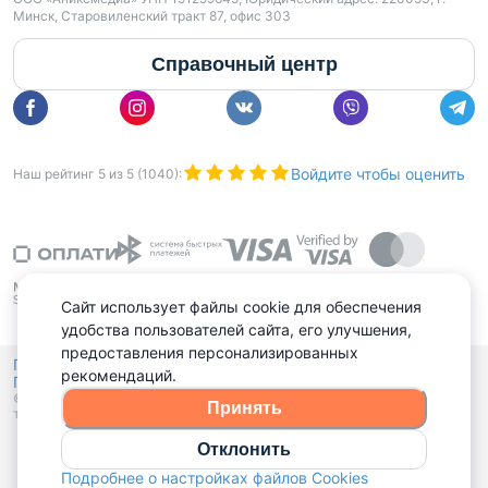
Минск, Старовиленский тракт 87, офис 303
Справочный центр
Войдите чтобы оценить
Наш рейтинг
5
из
5
(
1040
):
Сайт использует файлы cookie для обеспечения
удобства пользователей сайта, его улучшения,
предоставления персонализированных
Политика конфиденциальности,
рекомендаций.
Политика обработки файлов куки
Выбор настроек Cookies
и
© 2015 - 2026, Domovita.by. Копирование материалов допускается
Принять
только при наличии активной ссылки.
Отклонить
Подробнее о настройках файлов Cookies