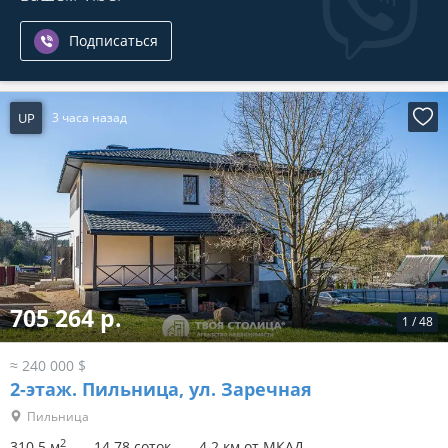
Подписаться
UP
3 часа назад
705 264 р.
1
/
48
≈ 240 000 $
2-этаж.
Пильница, ул. Заречная
Пильница
2
310.5 м
14.78 соток
4.2 км от МКАД