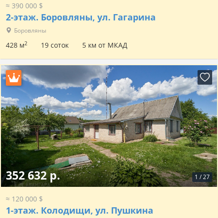
≈ 390 000 $
2-этаж.
Боровляны, ул. Гагарина
Боровляны
2
428 м
19 соток
5 км от МКАД
352 632 р.
1
/
27
≈ 120 000 $
1-этаж.
Колодищи, ул. Пушкина