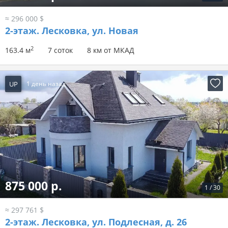
≈ 296 000 $
2-этаж.
Лесковка, ул. Новая
2
163.4 м
7 соток
8 км от МКАД
UP
1 день назад
875 000 р.
1
/
30
≈ 297 761 $
2-этаж.
Лесковка, ул. Подлесная, д. 26