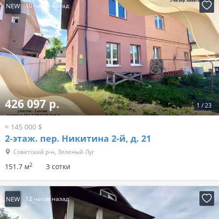
NEW
10 часов назад
426 097 р.
1
/
23
≈ 145 000 $
2-этаж.
пер. Никитина 2-й, д. 21
Советский р-н, Зеленый Луг
2
151.7 м
3 сотки
NEW
12 часов назад