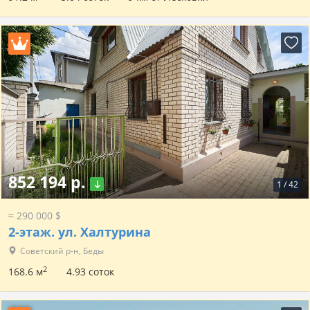
852 194 р.
1
/
42
≈ 290 000 $
2-этаж.
ул. Халтурина
Советский р-н, Беды
2
168.6 м
4.93 соток