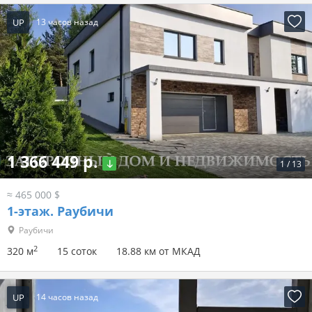
UP
13 часов назад
1 366 449 р.
1
/
13
≈ 465 000 $
1-этаж.
Раубичи
Раубичи
2
320 м
15 соток
18.88 км от МКАД
UP
14 часов назад