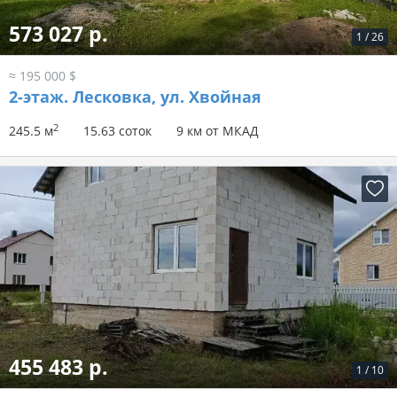
573 027 р.
1
/
26
≈ 195 000 $
2-этаж.
Лесковка, ул. Хвойная
2
245.5 м
15.63 соток
9 км от МКАД
455 483 р.
1
/
10