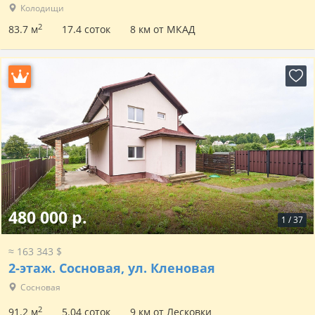
Колодищи
2
83.7 м
17.4 соток
8 км от МКАД
480 000 р.
1
/
37
≈ 163 343 $
2-этаж.
Сосновая, ул. Кленовая
Сосновая
2
91.2 м
5.04 соток
9 км от Лесковки