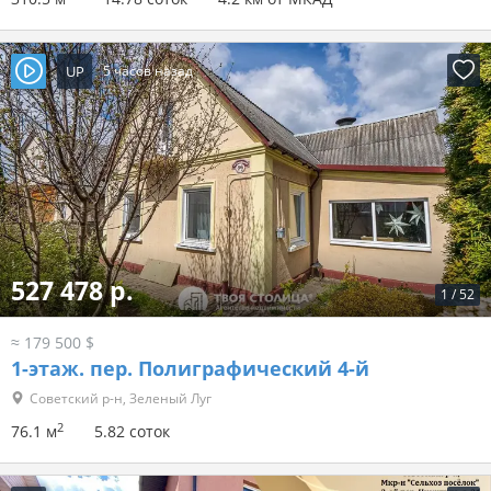
UP
5 часов назад
527 478 р.
1
/
52
≈ 179 500 $
1-этаж.
пер. Полиграфический 4-й
Советский р-н, Зеленый Луг
2
76.1 м
5.82 соток