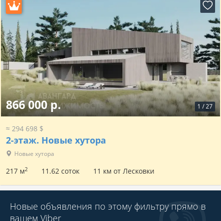
866 000 р.
1
/
27
≈ 294 698 $
2-этаж.
Новые хутора
Новые хутора
2
217 м
11.62 соток
11 км от Лесковки
Новые объявления по этому фильтру прямо в
вашем Viber