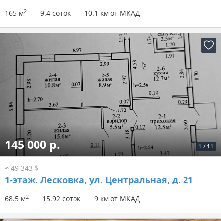
2
165 м
9.4 соток
10.1 км от МКАД
145 000 р.
1
/
11
≈ 49 343 $
1-этаж.
Лесковка, ул. Центральная, д. 21
2
68.5 м
15.92 соток
9 км от МКАД