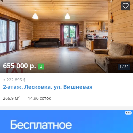
655 000 р.
1
/
32
≈ 222 895 $
2-этаж.
Лесковка, ул. Вишневая
2
266.9 м
14.96 соток