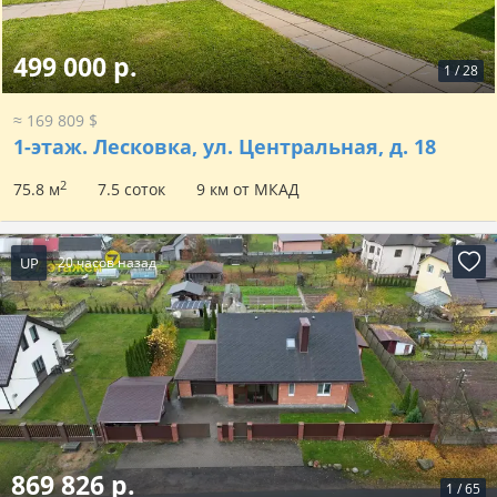
499 000 р.
1
/
28
≈ 169 809 $
1-этаж.
Лесковка, ул. Центральная, д. 18
2
75.8 м
7.5 соток
9 км от МКАД
UP
20 часов назад
869 826 р.
1
/
65