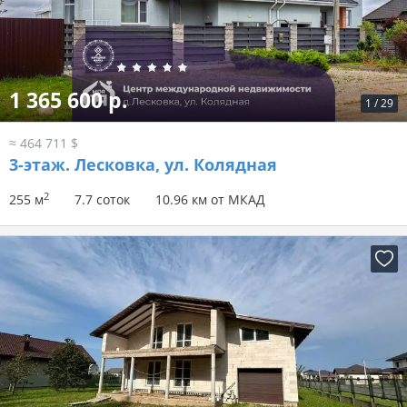
1 365 600 р.
1
/
29
≈ 464 711 $
3-этаж.
Лесковка, ул. Колядная
2
255 м
7.7 соток
10.96 км от МКАД