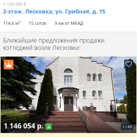
≈ 155 000 $
2-этаж.
Лесковка, ул. Грибная, д. 15
2
114.6 м
15 соток
9 км от МКАД
Ближайшие предложения продажи
коттеджей возле Лесковки:
1 146 054 р.
1
/
49