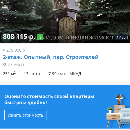
808 115 р.
1
/
30
≈ 275 000 $
2-этаж.
Опытный, пер. Строителей
Опытный
2
251 м
13 соток
7.99 км от МКАД
Оцените стоимость своей квартиры
быстро и удобно!
Узнать стоимость