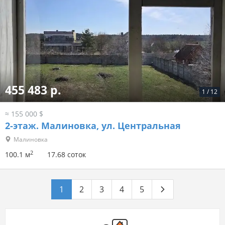
455 483 р.
1
/
12
≈ 155 000 $
2-этаж.
Малиновка, ул. Центральная
Малиновка
2
100.1 м
17.68 соток
1
2
3
4
5