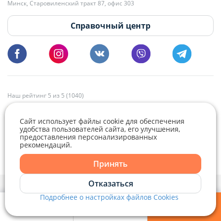
Минск, Старовиленский тракт 87, офис 303
18:00.
vg@domovita.by
Справочный центр
Пишите и звоните нам в будние дни с 8:00 до 20:00.
Наш рейтинг 5 из 5 (1040)
Сайт использует файлы cookie для обеспечения
удобства пользователей сайта, его улучшения,
предоставления персонализированных
рекомендаций.
Telegram
Viber
Принять
Telegram
Отказаться
Политика конфиденциальности,
Политика обработки файлов cookie
и
Выбор настроек Cookie
Подробнее о настройках файлов Cookies
Viber
© 2015 - 2026, Domovita.by. Копирование материалов допускается
только при наличии активной ссылки.
Мои фильтры
Избранное
Войти