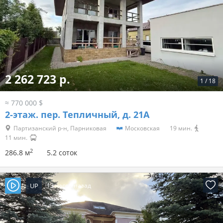
2 262 723 р.
1
/
18
≈ 770 000 $
2-этаж.
пер. Тепличный, д. 21А
Партизанский р-н, Парниковая
Московская
19 мин.
11 мин.
2
286.8 м
5.2 соток
UP
13 часов назад