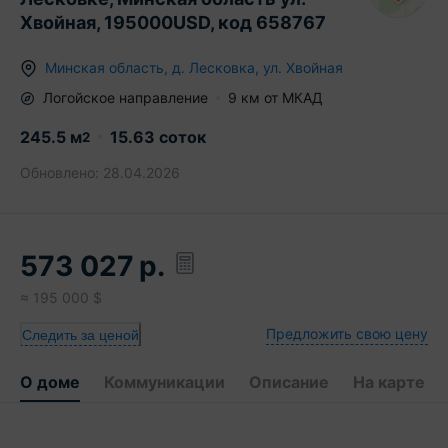
Хвойная, 195000USD, код 658767
Минская область
,
д.
Лесковка
,
ул. Хвойная
Логойское
направление
9
км от МКАД
245.5
м
15.63 соток
2
Обновлено:
28.04.2026
573 027
р.
≈
195 000
$
Предложить свою цену
Следить за ценой
О доме
Коммуникации
Описание
На карте