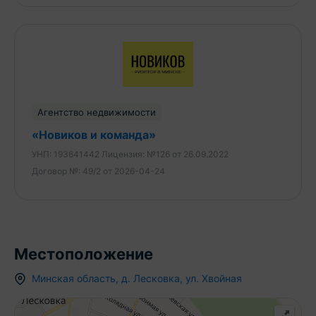
комфорт своей семьи.
Звоните, отвечу на все вопросы!
Агентство недвижимости
«Новиков и команда»
УНП:
193641442
Лицензия:
№126 от 26.09.2022
Договор №:
49/2 от 2026-04-24
Местоположение
Минская область
,
д.
Лесковка
,
ул. Хвойная