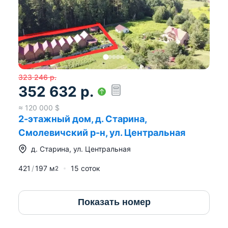
323 246
р.
352 632
р.
≈
120 000
$
2-этажный дом, д. Старина,
Смолевичский р-н, ул. Центральная
д.
Старина
,
ул. Центральная
421
197
м
15 соток
2
Показать номер