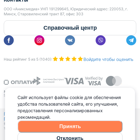
ООО «Аниксмедиа» УНП 191299645, Юридический адрес: 220053, г.
Минск, Старовиленский тракт 87, офис 303
Справочный центр
Войдите чтобы оценить
Наш рейтинг
5
из
5
(
1040
):
Сайт использует файлы cookie для обеспечения
удобства пользователей сайта, его улучшения,
предоставления персонализированных
Политика конфиденциальности,
рекомендаций.
Политика обработки файлов куки
Выбор настроек Cookies
и
© 2015 - 2026, Domovita.by. Копирование материалов допускается
Принять
только при наличии активной ссылки.
Отклонить