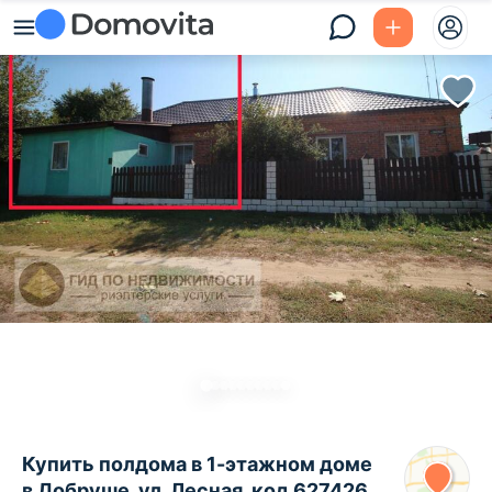
Купить полдома в 1-этажном доме
в Добруше, ул. Лесная, код 627426