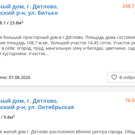
ный дом, г. Дятлово,
248 7
ский р-н, ул. Битько
2
8.1 / 23.8м
я большой просторный дом в г.Дятлово. Площадь дома составля
лая площадь 108,7 м.кв., большой участок 14,45 соток. Участок у
в себя: огород, пруд, мангальную зону и беседку, цветники, са
 кустарники. Участок...
но: 07.08.2026
В избр
ный дом, г. Дятлово,
76 0
ский р-н, ул. Октябрьская
2
 / 9.8м
я жилой дом г. Дятлово расположен вблизи центра города. Общ