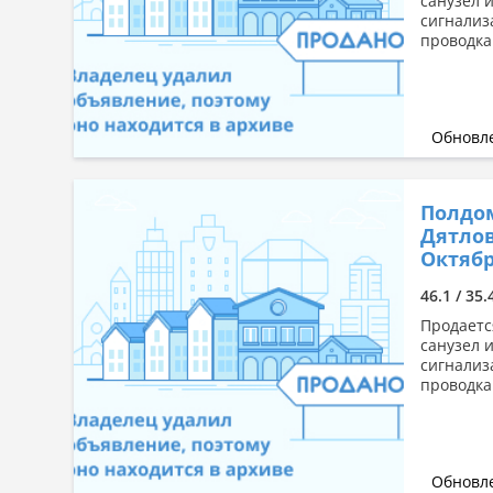
санузел 
сигнализ
проводка 
Обновле
Полдом
Дятлов
Октябр
46.1 / 35.
Продаетс
санузел 
сигнализ
проводка 
Обновле