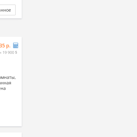
анное
35 р.
≈ 19 900 $
омнаты,
ранная
ена