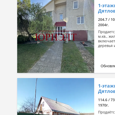
1-этаж
Дятлов
204.7 / 10
2004г.
Продаетс
м.кв., жи
включает 
деревья и
Обновле
1-этаж
Дятлов
114.6 / 73
1970г.
Продаётс