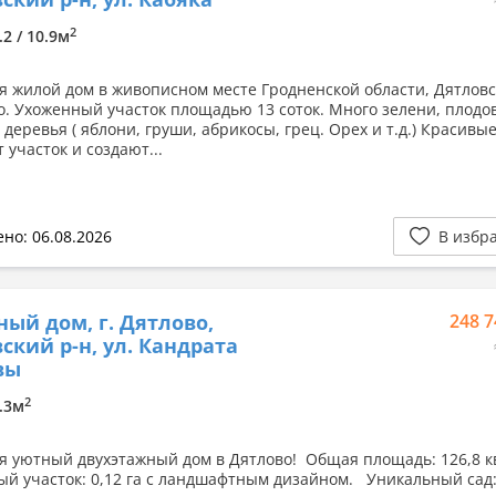
2
.2 / 10.9м
я жилой дом в живописном месте Гродненской области, Дятловс
во. Ухоженный участок площадью 13 соток. Много зелени, плодо
деревья ( яблони, груши, абрикосы, грец. Орех и т.д.) Красивы
 участок и создают...
но: 06.08.2026
В избр
ный дом, г. Дятлово,
248 7
ский р-н, ул. Кандрата
вы
2
7.3м
я уютный двухэтажный дом в Дятлово! Общая площадь: 126,8 к
й участок: 0,12 га с ландшафтным дизайном. Уникальный сад