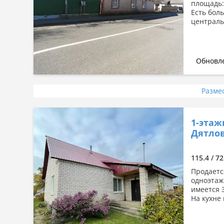
площадь:1
Есть бол
централь
Обновле
Разме
1-этаж
Дятлов
115.4 / 7
Продаетс
одноэтаж
имеется 
На кухне 