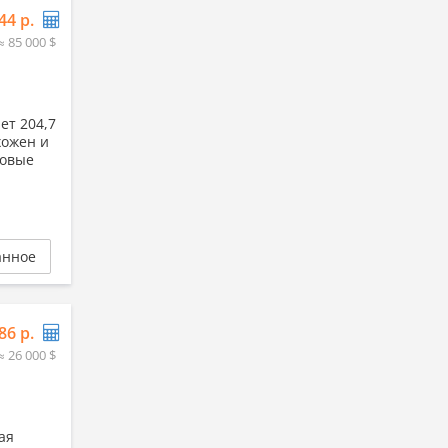
44 р.
≈ 85 000 $
ет 204,7
хожен и
довые
анное
86 р.
≈ 26 000 $
ая