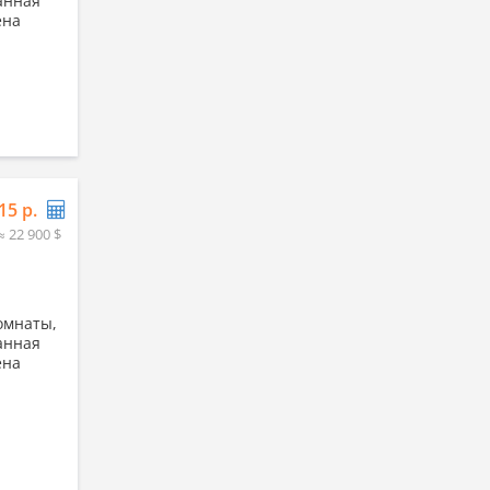
ранная
ена
15 р.
≈ 22 900 $
омнаты,
ранная
ена