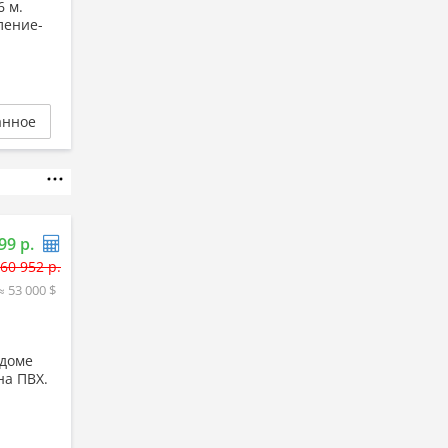
6 м.
ление-
анное
99 р.
60 952 р.
≈ 53 000 $
 доме
на ПВХ.