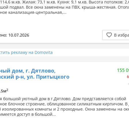
14,6 м.кв. Жилая: 73,1 м.кв. Кухня: 9,1 м.кв. Высота потолков: 2,
ьшой подвал. Все окна заменены на ПВХ, крыша-жестяная. Отоп
ное канализация-центральная,...
но: 10.07.2026
В избр
стить рекламу на Domovita
ный дом, г. Дятлово,
155 0
ский р-н, ул. Притыцкого
1
2
2.5м
я большой уютный дом в г.Дятлово. Дом представляется собой
ное блочное строение, облицованное силикатным кирпичом. В
3 изолированных комнаты и 2 проходные. Окна заменены на ок
имеется доступ в большой...