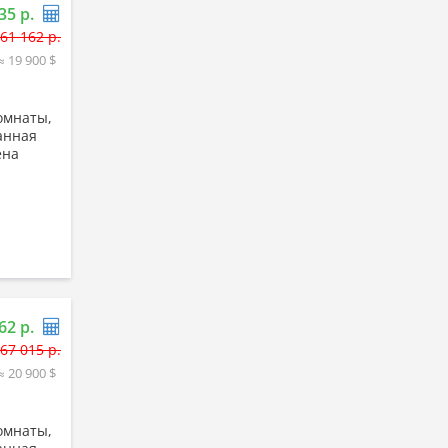
35 р.
61 162 р.
≈ 19 900 $
омнаты,
ранная
ена
62 р.
67 015 р.
≈ 20 900 $
омнаты,