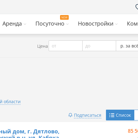
Аренда
Посуточно
Новостройки
Ком
от
до
р. за вс
Цена
й области
Telegram
Подписаться
Список
Viber
ный дом, г. Дятлово,
85 5
ский р-н, ул. Кабяка