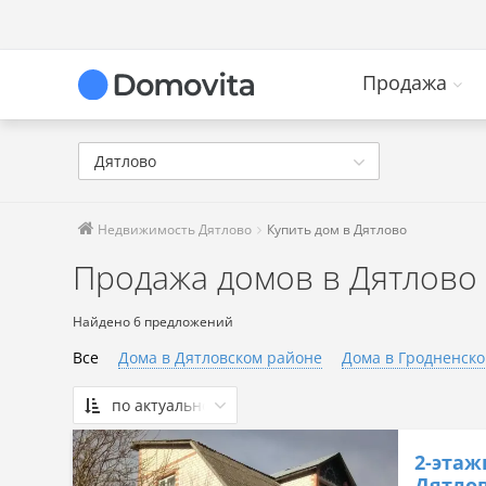
Продажа
Дятлово
Недвижимость Дятлово
Купить дом в Дятлово
Продажа домов в Дятлово
Найдено 6 предложений
Все
Дома в Дятловском районе
Дома в Гродненско
по актуальности
По актуальности
2-этаж
Сначала дешевые
Дятлов