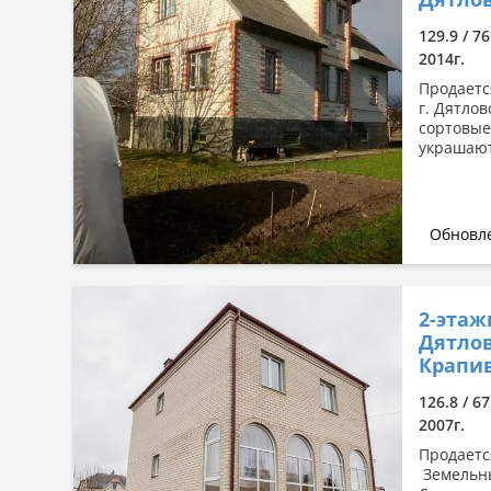
Сначала дорогие
129.9 / 76
По комнатности: большая →
2014г.
малая
Продаетс
По комнатности: малая →
г. Дятло
большая
сортовые 
По площади: большая → малая
украшают
По площади: малая → большая
Обновле
2-этаж
Дятлов
Крапи
126.8 / 6
2007г.
Продаетс
Земельны