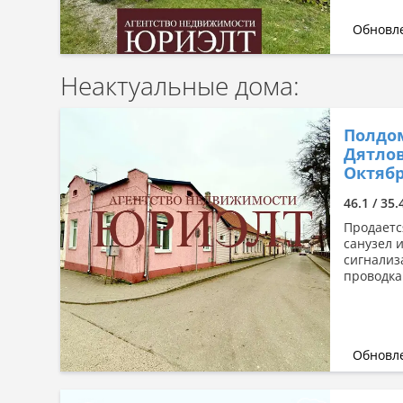
Обновле
Неактуальные дома:
Полдом
Дятлов
Октябр
46.1 / 35.
Продаетс
санузел 
сигнализ
проводка 
Обновле