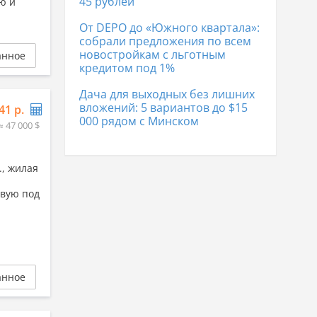
45 рублей
ю и
От DEPO до «Южного квартала»:
собрали предложения по всем
новостройкам с льготным
анное
кредитом под 1%
Дача для выходных без лишних
вложений: 5 вариантов до $15
41 р.
000 рядом с Минском
≈ 47 000 $
., жилая
овую под
анное