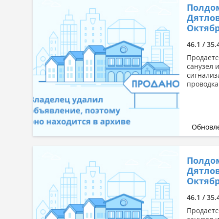
Полдом
Дятлов
Октябр
46.1 / 35.
Продаетс
санузел 
сигнализ
проводка 
Обновле
Полдом
Дятлов
Октябр
46.1 / 35.
Продаетс