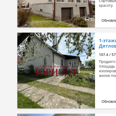
Сортовые
красоту.
Обновле
1-этаж
Дятлов
107.4 / 57
Продаетс
площадь 
изолиров
жилое по
Обновле