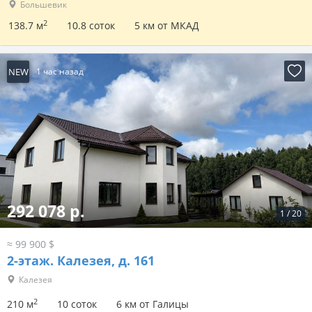
Большевик
2
138.7 м
10.8 соток
5 км от МКАД
NEW
1 час назад
292 078 р.
1
/
20
≈ 99 900 $
2-этаж.
Калезея, д. 161
Калезея
2
210 м
10 соток
6 км от Галицы