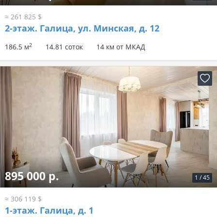
≈ 261 825 $
2-этаж.
Галица, ул. Минская, д. 12
2
186.5 м
14.81 соток
14 км от МКАД
895 000 р.
1
/
45
≈ 306 119 $
1-этаж.
Галица, д. 1