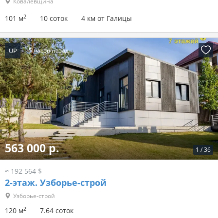
Ковалевщина
2
101 м
10 соток
4 км от Галицы
UP
15 часов назад
563 000 р.
1
/
36
≈ 192 564 $
2-этаж.
Узборье-строй
Узборье-строй
2
120 м
7.64 соток