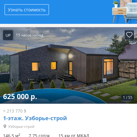
Узнать стоимость
UP
15 часов назад
625 000 р.
1
/
55
≈ 213 770 $
1-этаж.
Узборье-строй
Узборье-строй
2
146.5 м
7.75 соток
15 км от МКАД