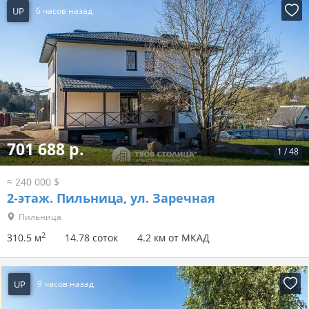
UP
6 часов назад
701 688 р.
1
/
48
≈ 240 000 $
2-этаж.
Пильница, ул. Заречная
Пильница
2
310.5 м
14.78 соток
4.2 км от МКАД
UP
9 часов назад