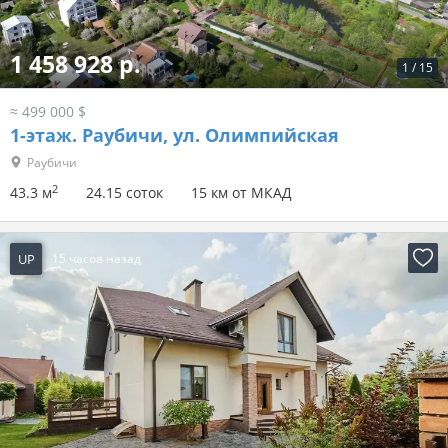
1 458 928 р.
1
/
15
≈ 499 000 $
1-этаж.
Раубичи, ул. Олимпийская
Раубичи
2
43.3 м
24.15 соток
15 км от МКАД
UP
15 часов назад