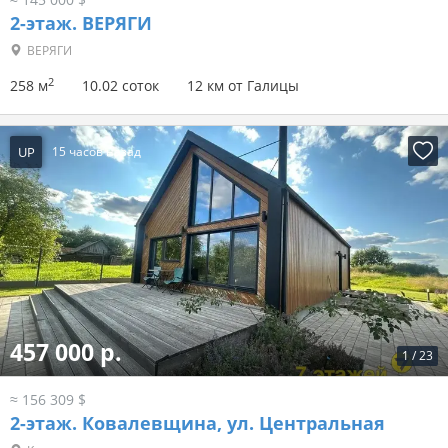
2-этаж.
ВЕРЯГИ
ВЕРЯГИ
2
258 м
10.02 соток
12 км от Галицы
UP
15 часов назад
457 000 р.
1
/
23
≈ 156 309 $
2-этаж.
Ковалевщина, ул. Центральная