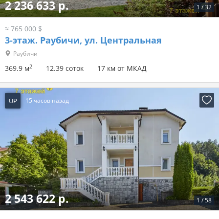
2 236 633 р.
1
/
32
≈ 765 000 $
3-этаж.
Раубичи, ул. Центральная
Раубичи
2
369.9 м
12.39 соток
17 км от МКАД
UP
15 часов назад
2 543 622 р.
1
/
58