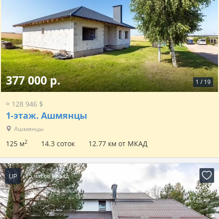
377 000 р.
1
/
19
≈ 128 946 $
1-этаж.
Ашмянцы
Ашмянцы
2
125 м
14.3 соток
12.77 км от МКАД
UP
15 часов назад