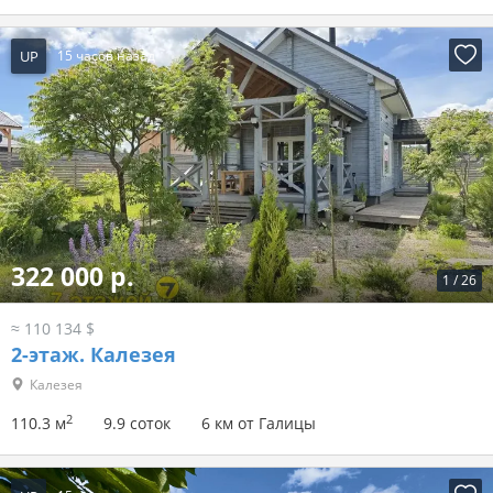
UP
15 часов назад
322 000 р.
1
/
26
≈ 110 134 $
2-этаж.
Калезея
Калезея
2
110.3 м
9.9 соток
6 км от Галицы