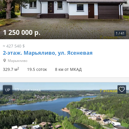
1 250 000 р.
1
/
41
≈ 427 540 $
2-этаж.
Марьяливо, ул. Ясеневая
Марьяливо
2
329.7 м
19.5 соток
8 км от МКАД
UP
15 часов назад