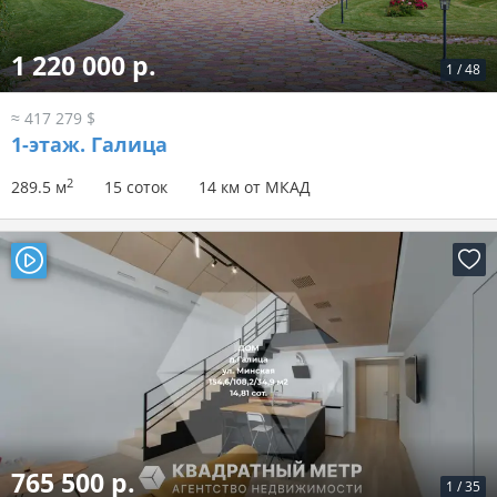
1 220 000 р.
1
/
48
≈ 417 279 $
1-этаж.
Галица
2
289.5 м
15 соток
14 км от МКАД
765 500 р.
1
/
35