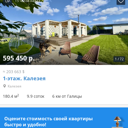
UP
15 часов назад
595 450 р.
1
/
72
≈ 203 663 $
1-этаж.
Калезея
Калезея
2
180.4 м
9.9 соток
6 км от Галицы
Оцените стоимость своей квартиры
быстро и удобно!