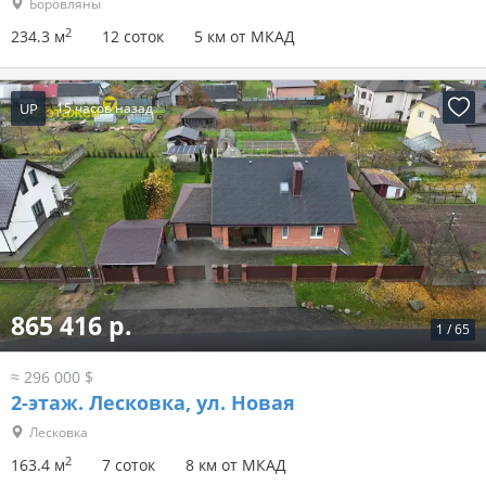
Боровляны
2
234.3 м
12 соток
5 км от МКАД
UP
15 часов назад
865 416 р.
1
/
65
≈ 296 000 $
2-этаж.
Лесковка, ул. Новая
Лесковка
2
163.4 м
7 соток
8 км от МКАД