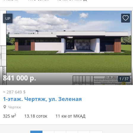
UP
15 часов назад
841 000 р.
1
/
37
≈ 287 649 $
1-этаж.
Чертяж, ул. Зеленая
Чертяж
2
325 м
13.18 соток
11 км от МКАД