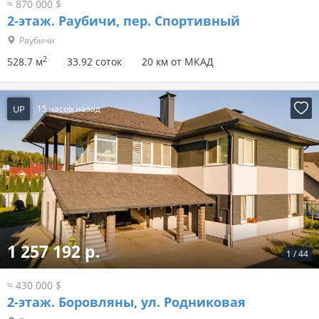
≈ 870 000 $
2-этаж.
Раубичи, пер. Спортивный
Раубичи
2
528.7 м
33.92 соток
20 км от МКАД
UP
15 часов назад
1 257 192 р.
1
/
44
≈ 430 000 $
2-этаж.
Боровляны, ул. Родниковая