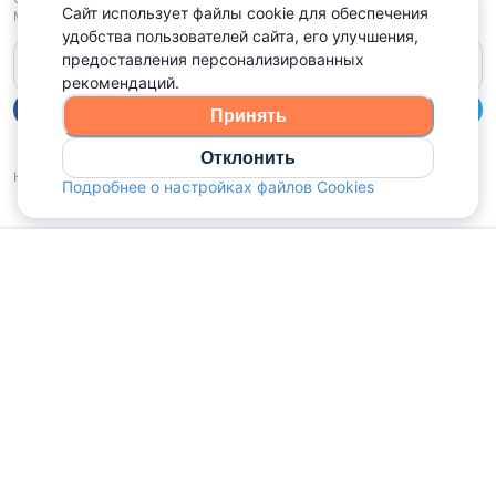
Сайт использует файлы cookie для обеспечения
Минск, Старовиленский тракт 87, офис 303
удобства пользователей сайта, его улучшения,
предоставления персонализированных
Справочный центр
рекомендаций.
Принять
Отклонить
Войдите чтобы оценить
Наш рейтинг
5
из
5
(
1040
):
Подробнее о настройках файлов Cookies
Главная
Избранное
Сообщения
Объявления
Профиль
Политика конфиденциальности,
Политика обработки файлов куки
Выбор настроек Cookies
и
© 2015 - 2026, Domovita.by. Копирование материалов допускается
только при наличии активной ссылки.