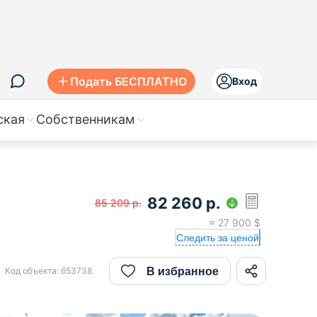
Подать БЕСПЛАТНО
Вход
ская
Собственникам
82 260
р.
85 209
р.
≈
27 900
$
Следить за ценой
В избранное
Код объекта:
653738