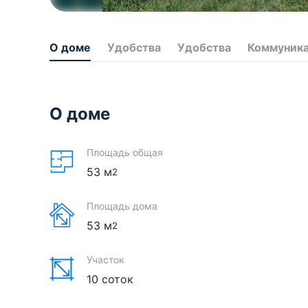
О доме
Удобства
Удобства
Коммуник
О доме
Площадь общая
53
м
2
Площадь дома
53
м
2
Участок
10 соток