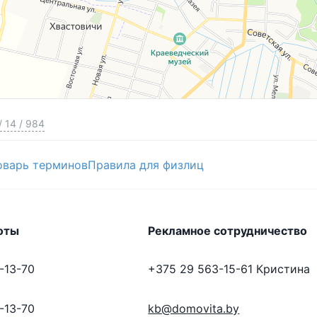
/
14
/
984
оварь терминов
Правила для физлиц
оты
Рекламное сотрудничество
-13-70
+375 29 563-15-61
Кристина
-13-70
kb@domovita.by