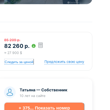
85 209
р.
82 260
р.
≈
27 900
$
Предложить свою цену
Следить за ценой
Татьяна
—
Собственник
10 лет
на сайте
+ 375... Показать номер