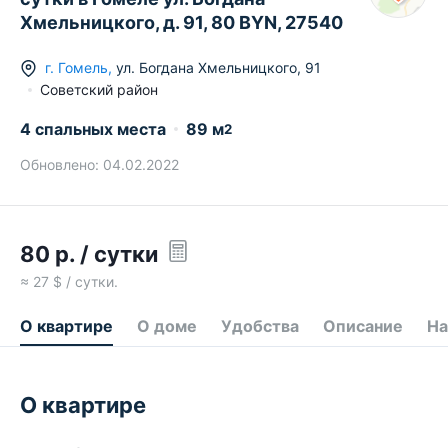
Хмельницкого, д. 91, 80 BYN, 27540
г.
Гомель
,
ул. Богдана Хмельницкого
,
91
Советский район
4 спальных места
89
м
2
Обновлено:
04.02.2022
80
р.
/ сутки
≈
27
$ / сутки.
О квартире
О доме
Удобства
Описание
На
О квартире