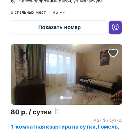
Железнодорожный район
,
ул. Малайчука
6 спальных мест
46
м
2
Показать номер
80
р.
/ сутки
≈
27
$ / сутки.
1-комнатная квартира на сутки, Гомель,