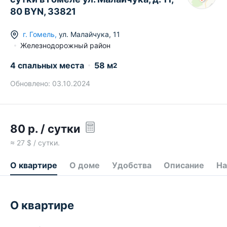
80 BYN, 33821
г.
Гомель
,
ул. Малайчука
,
11
Железнодорожный район
4 спальных места
58
м
2
Обновлено:
03.10.2024
80
р.
/ сутки
≈
27
$ / сутки.
О квартире
О доме
Удобства
Описание
На
О квартире