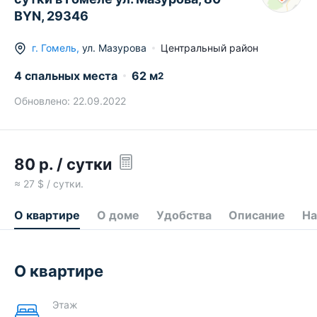
BYN, 29346
г.
Гомель
,
ул. Мазурова
Центральный район
4 спальных места
62
м
2
Обновлено:
22.09.2022
80
р.
/ сутки
≈
27
$ / сутки.
О квартире
О доме
Удобства
Описание
На
О квартире
Этаж