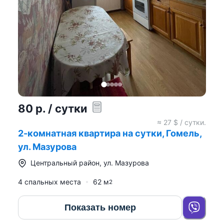
80
р.
/ сутки
≈
27
$ / сутки.
2-комнатная квартира на сутки, Гомель,
ул. Мазурова
Центральный район
,
ул. Мазурова
4 спальных места
62
м
2
Показать номер