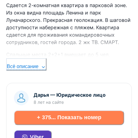
Сдается 2-комнатная квартира в парковой зоне.
Из окна видна площадь Ленина и парк
Луначарского. Прекрасная геолокация. В шаговой
доступности набережная с пляжем. Квартира
сдается для проживания командировочных
сотрудников, гостей города. 2 жк ТВ. СМАРТ.
Спальные места 2+2+1 вмещает до 5 чел.
Для проведения мероприятий квартира не
Всё описание
сдается. В квартире есть все для краткосрочного
проживания, посуда, постельное белье и
полотенца, фен, утюг, стиральная машинка,
Дарья
—
Юридическое лицо
микроволновка. балкон.
8 лет
на сайте
Часы от 40 р., сутки от 100 руб. Круглосуточное
заселение. Наличный и безналичный расчет
+ 375... Показать номер
Инфраструктура вокруг:
Viber