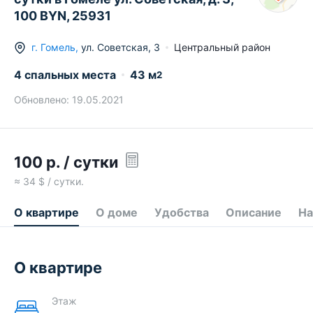
100 BYN, 25931
г.
Гомель
,
ул. Советская
,
3
Центральный район
4 спальных места
43
м
2
Обновлено:
19.05.2021
100
р.
/ сутки
≈
34
$ / сутки.
О квартире
О доме
Удобства
Описание
На
О квартире
Этаж