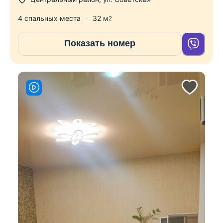
4 спальных места
32
м
2
Показать номер