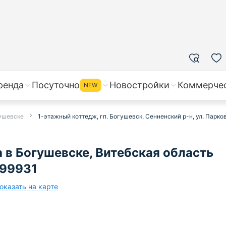
ренда
Посуточно
Новостройки
Коммерче
NEW
гушевске
1-этажный коттедж, гп. Богушевск, Сенненский р-н, ул. Парко
 в Богушевске, Витебская область
599931
оказать на карте