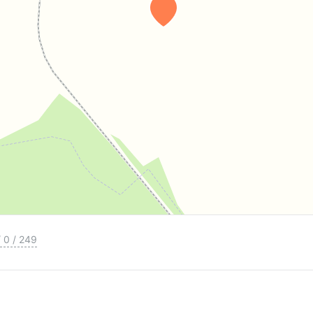
/
0
/
249