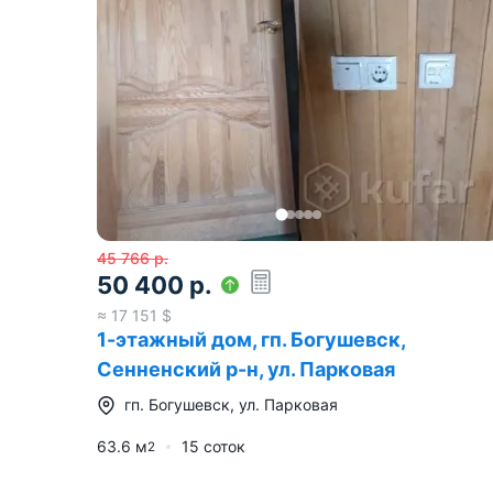
45 766
р.
50 400
р.
≈
17 151
$
1-этажный дом, гп. Богушевск,
Сенненский р-н, ул. Парковая
гп.
Богушевск
,
ул. Парковая
63.6
м
15 соток
2