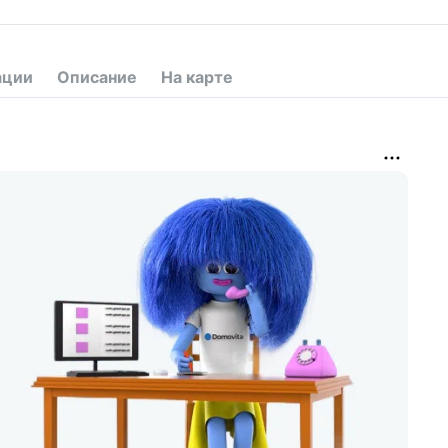
ации
Описание
На карте