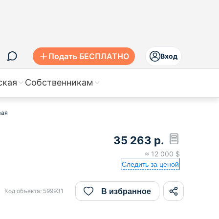
Подать БЕСПЛАТНО
Вход
ская
Собственникам
вая
35 263
р.
≈
12 000
$
Следить за ценой
В избранное
Код объекта:
599931