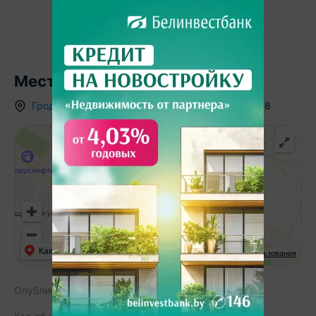
Местоположение
Гродненская область
,
гп.
Мир
,
ул. 17 Сентября
,
8
Как добраться
API Карт
Условия использования
Опубликовано:
08.10.2019