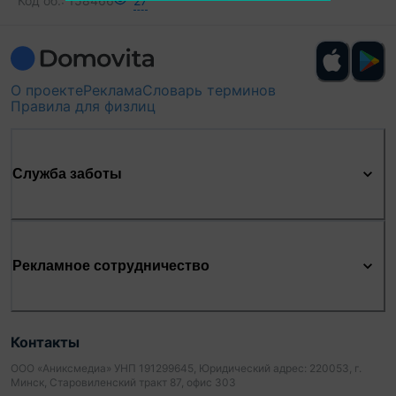
Код об.:
158466
27
О проекте
Реклама
Словарь терминов
Правила для физлиц
Служба заботы
Рекламное сотрудничество
Контакты
ООО «Аниксмедиа» УНП 191299645, Юридический адрес: 220053, г.
Минск, Старовиленский тракт 87, офис 303