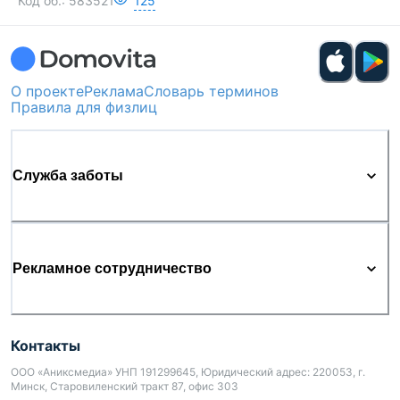
Код об.:
583521
125
О проекте
Реклама
Словарь терминов
Правила для физлиц
Служба заботы
Рекламное сотрудничество
Контакты
ООО «Аниксмедиа» УНП 191299645, Юридический адрес: 220053, г.
Минск, Старовиленский тракт 87, офис 303