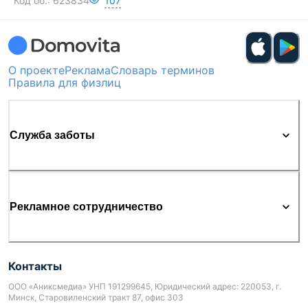
Код об.:
623834
107
О проекте
Реклама
Словарь терминов
Правила для физлиц
Служба заботы
Рекламное сотрудничество
Контакты
ООО «Аниксмедиа» УНП 191299645, Юридический адрес: 220053, г.
Минск, Старовиленский тракт 87, офис 303