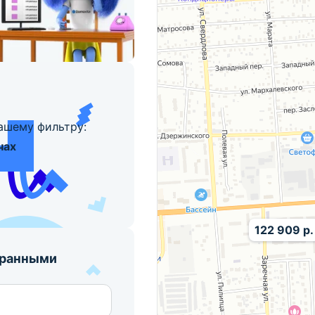
ашему фильтру:
чах
122 909 р.
бранными