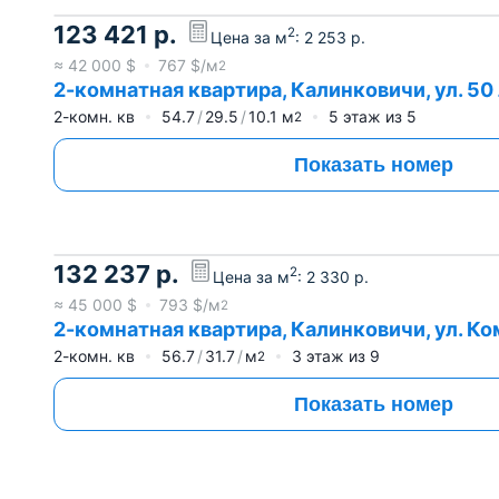
123 421
р.
2
Цена за м
:
2 253
р.
≈
42 000
$
767
$/м
2
2-комнатная квартира, Калинковичи, ул. 50 
2-комн. кв
54.7
29.5
10.1
м
5
этаж из
5
2
Показать номер
132 237
р.
2
Цена за м
:
2 330
р.
≈
45 000
$
793
$/м
2
2-комнатная квартира, Калинковичи, ул. Ко
2-комн. кв
56.7
31.7
м
3
этаж из
9
2
Показать номер