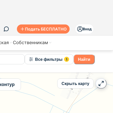
 Калинковичах вторичное жилье, цены
Подать БЕСПЛАТНО
Вход
ская
Собственникам
Все фильтры
Найти
1
Скрыть карту
контур