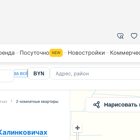
ого без посредников | Продажа 2-комнатных квартир в
ренда
Посуточно
Новостройки
Коммерче
NEW
Адрес, район
за всё
BYN
ичах
2-комнатные квартиры
Нарисовать 
Калинковичах