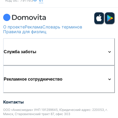
Код об.:
791163
61
О проекте
Реклама
Словарь терминов
Правила для физлиц
Служба заботы
Рекламное сотрудничество
Контакты
ООО «Аниксмедиа» УНП 191299645, Юридический адрес: 220053, г.
Минск, Старовиленский тракт 87, офис 303