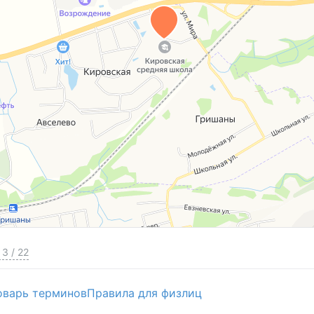
3
/
22
оварь терминов
Правила для физлиц