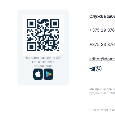
Служба заб
+375 29 376
+375 33 376
Наведите камеру на QR-
editor@domo
код и скачайте
приложение
Мы принимаем зв
будние дни с 9:0
Наш рейтинг
5
и