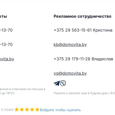
оты
Рекламное сотрудничество
-13-70
+375 29 563-15-61
Кристина
-13-70
kb@domovita.by
vita.by
+375 29 179-11-28
Владислав
vg@domovita.by
онки и отвечаем на письма в
0 до 18:00.
Пишите и звоните нам в будние дни с 8:0
Войдите чтобы оценить
з
5
(
1040
):