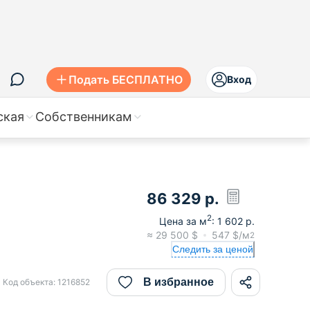
Подать БЕСПЛАТНО
Вход
ская
Собственникам
86 329
р.
2
Цена за м
:
1 602
р.
≈
29 500
$
547
$/м
2
Следить за ценой
В избранное
Код объекта:
1216852