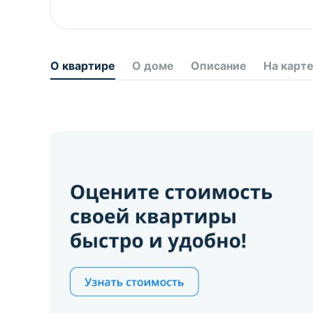
О квартире
О доме
Описание
На карт