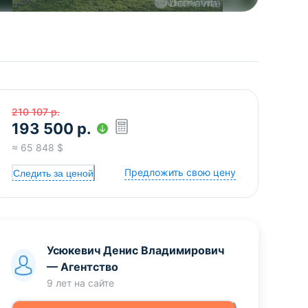
210 107
р.
193 500
р.
≈
65 848
$
Предложить свою цену
Следить за ценой
Усюкевич Денис Владимирович
—
Агентство
9 лет
на сайте