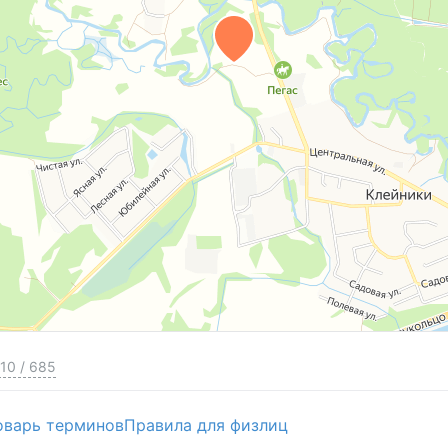
10
/
685
оварь терминов
Правила для физлиц