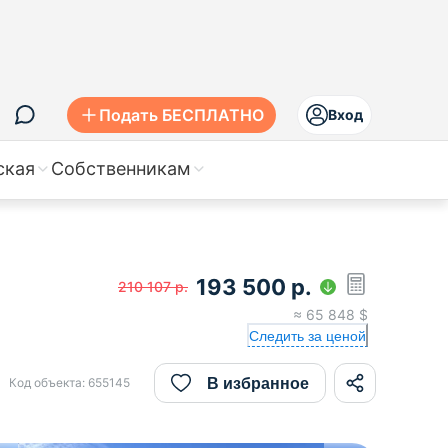
Подать БЕСПЛАТНО
Вход
ская
Собственникам
193 500
р.
210 107
р.
≈
65 848
$
Следить за ценой
В избранное
Код объекта:
655145