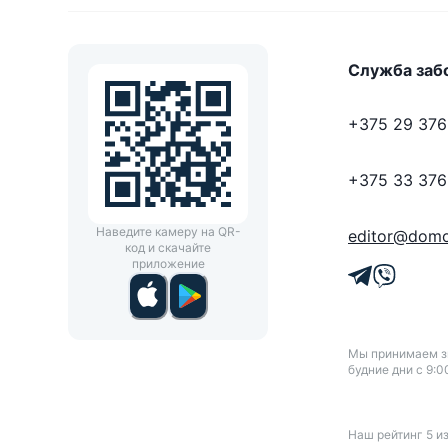
Служба заб
+375 29 376
+375 33 376
Наведите камеру на QR-
editor@domo
код и скачайте
приложение
Мы принимаем зв
будние дни с 9:0
Наш рейтинг
5
и