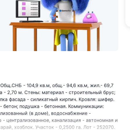
Общ.СНБ - 104,9 кв.м, общ.- 94,6 кв.м, жил.- 69,7
ка - 2,70 м. Стены: материал - строительный брус;
елка фасада - силикатный кирпич. Кровля: шифер.
 бетон; подушка - бетонная. Коммуникации:
рализованный (в доме), водоснабжение -
 - централизованное, канализация - автономная и
арай, хозблок. Участок - 0,2500 га. Лот - 252070.