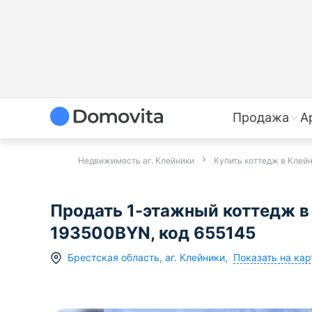
Продажа
А
Недвижимость аг. Клейники
Купить коттедж в Клей
Продать 1-этажный коттедж в 
193500BYN, код 655145
Показать на кар
Брестская область
,
аг.
Клейники
,