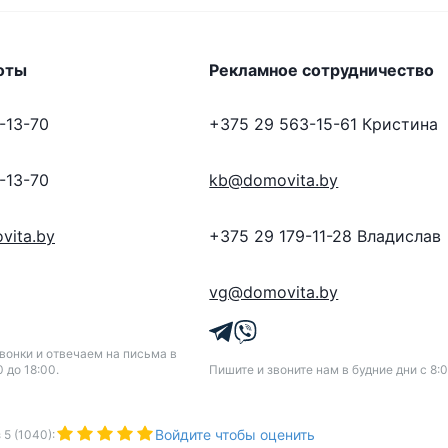
оты
Рекламное сотрудничество
-13-70
+375 29 563-15-61
Кристина
-13-70
kb@domovita.by
vita.by
+375 29 179-11-28
Владислав
vg@domovita.by
онки и отвечаем на письма в
0 до 18:00.
Пишите и звоните нам в будние дни с 8:0
Войдите чтобы оценить
з
5
(
1040
):