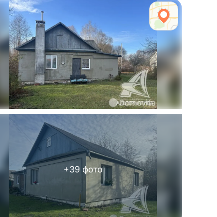
+
39
фото