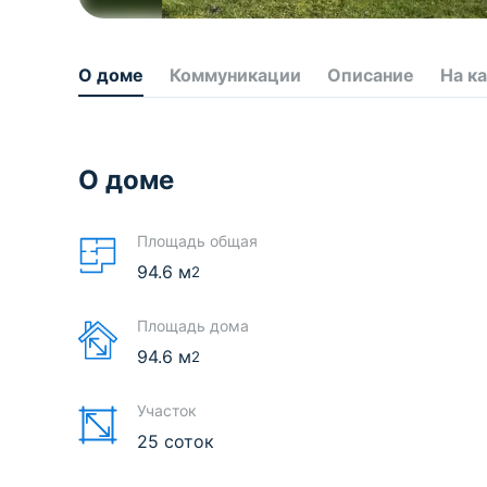
О доме
Коммуникации
Описание
На к
О доме
Площадь общая
94.6
м
2
Площадь дома
94.6
м
2
Участок
25 соток