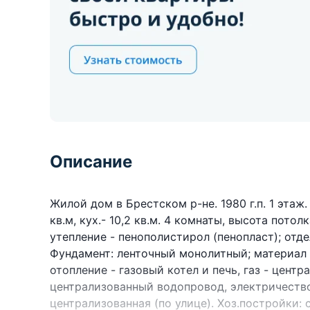
Описание
Жилой дом в Брестском р-не. 1980 г.п. 1 этаж. 
кв.м, кух.- 10,2 кв.м. 4 комнаты, высота потол
утепление - пенополистирол (пенопласт); отд
Фундамент: ленточный монолитный; материал -
отопление - газовый котел и печь, газ - цент
централизованный водопровод, электричество
централизованная (по улице). Хоз.постройки: с