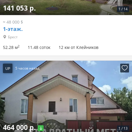
141 053 р.
1
/
14
≈ 48 000 $
1-этаж.
Брест
2
52.28 м
11.48 соток
12 км от Клейников
UP
5 часов назад
464 000 р.
1
/
13