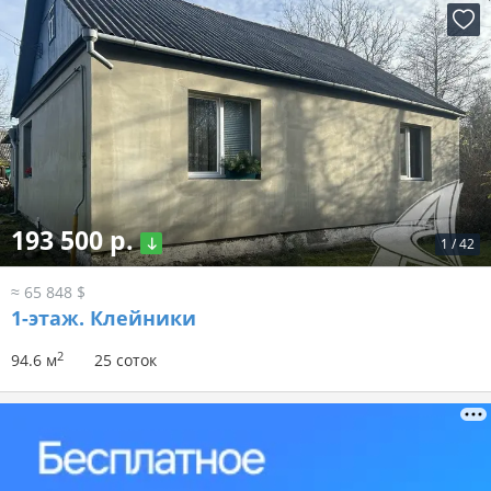
193 500 р.
1
/
42
≈ 65 848 $
1-этаж.
Клейники
2
94.6 м
25 соток