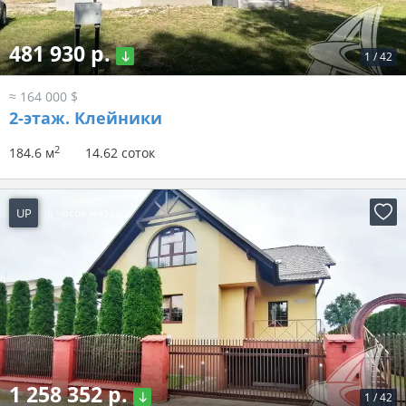
481 930 р.
1
/
42
≈ 164 000 $
2-этаж.
Клейники
2
184.6 м
14.62 соток
UP
6 часов назад
1 258 352 р.
1
/
42