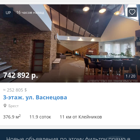
UP
16 часов назад
742 892 р.
1
/
20
≈ 252 805 $
3-этаж.
ул. Васнецова
Брест
2
376.9 м
11.9 соток
11 км от Клейников
Новые объявления по этому фильтру прямо в