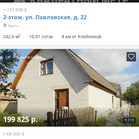
≈ 157 898 $
2-этаж.
ул. Павловская, д. 22
Брест
2
242.6 м
10.01 соток
8 км от Клейников
UP
6 часов назад
199 825 р.
1
/
11
≈ 68 000 $