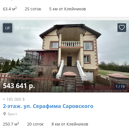
2
63.4 м
25 соток
5 км от Клейников
UP
16 часов назад
543 641 р.
1
/
19
≈ 185 000 $
2-этаж.
ул. Серафима Саровского
Брест
2
250.7 м
20 соток
8 км от Клейников