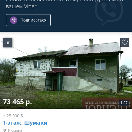
вашем Viber
Подписаться
UP
16 часов назад
73 465 р.
1
/
7
≈ 25 000 $
1-этаж.
Шумаки
Шумаки