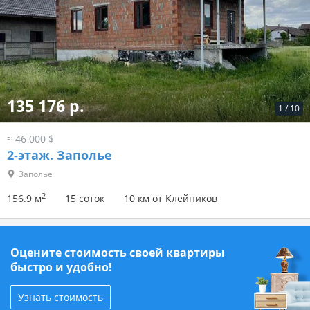
135 176 р.
1
/
10
≈ 46 000 $
2-этаж.
Заполье
Заполье
2
156.9 м
15 соток
10 км от Клейников
Оцените стоимость своей квартиры
быстро и удобно!
Узнать стоимость