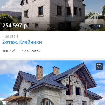
254 597 р.
1
/
30
≈ 86 639 $
2-этаж.
Клейники
2
180.7 м
12.45 соток