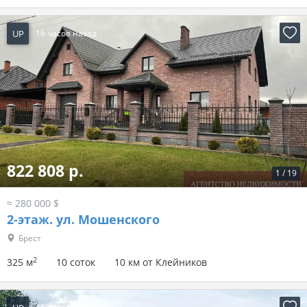
UP
16 часов назад
822 808 р.
1
/
19
≈ 280 000 $
2-этаж.
ул. Мошенского
Брест
2
325 м
10 соток
10 км от Клейников