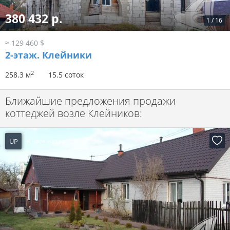
380 432 р.
1
/
16
≈ 129 460 $
2-этаж.
Клейники
2
258.3 м
15.5 соток
Ближайшие предложения продажи
коттеджей возле Клейников:
UP
4 часа назад