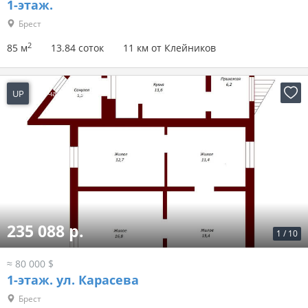
1-этаж.
Брест
2
85 м
13.84 соток
11 км от Клейников
UP
16 часов назад
235 088 р.
1
/
10
≈ 80 000 $
1-этаж.
ул. Карасева
Брест