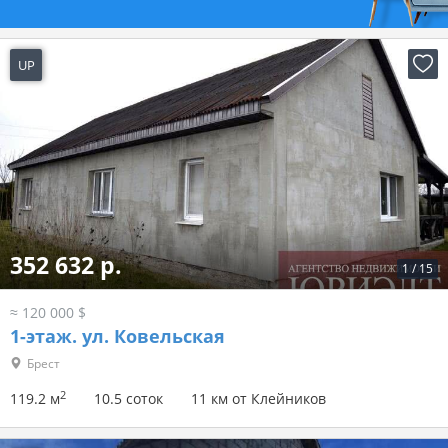
UP
16 часов назад
352 632 р.
1
/
15
≈ 120 000 $
1-этаж.
ул. Ковельская
Брест
2
119.2 м
10.5 соток
11 км от Клейников