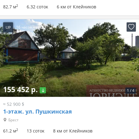
2
82.7 м
6.32 соток
6 км от Клейников
UP
16 часов назад
155 452 р.
1
/
4
≈ 52 900 $
1-этаж.
ул. Пушкинская
Брест
2
61.2 м
13 соток
8 км от Клейников