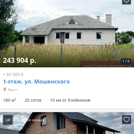
UP
16 часов назад
243 904 р.
1
/
9
≈ 83 000 $
1-этаж.
ул. Мошенского
Брест
2
180 м
20 соток
10 км от Клейников
UP
16 часов назад