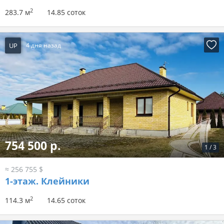
2
283.7 м
14.85 соток
UP
4 дня назад
754 500 р.
1
/
3
≈ 256 755 $
1-этаж.
Клейники
2
114.3 м
14.65 соток