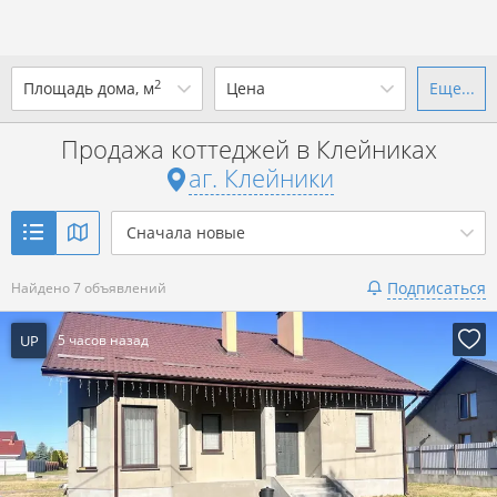
2
Площадь дома, м
Цена
Еще...
Ваш город -
аг. Клейники
?
Продажа коттеджей в Клейниках
от
до
от
до
аг. Клейники
Да
Выбрать город
р. за всё
Сначала новые
Показать 7 объявлений
Подписаться
Найдено 7 объявлений
Показать 7 объявлений
UP
5 часов назад