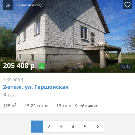
UP
16 часов назад
205 408 р.
1
/
15
≈ 69 900 $
2-этаж.
ул. Гершонская
Брест
2
128 м
15.22 соток
13 км от Клейников
1
2
3
4
5