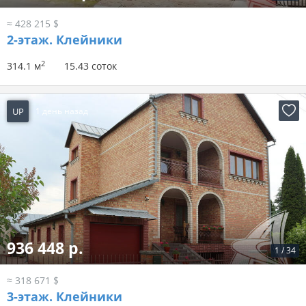
≈ 428 215 $
2-этаж.
Клейники
2
314.1 м
15.43 соток
UP
1 день назад
936 448 р.
1
/
34
≈ 318 671 $
3-этаж.
Клейники