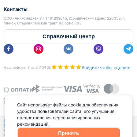
Контакты
ООО «Аниксмедиа» УНП 191299645, Юридический адрес: 220053, г.
Минск, Старовиленский тракт 87, офис 303
Справочный центр
Войдите чтобы оценить
Наш рейтинг
5
из
5
(
1040
):
Сайт использует файлы cookie для обеспечения
удобства пользователей сайта, его улучшения,
предоставления персонализированных
Политика конфиденциальности,
рекомендаций.
Политика обработки файлов куки
Выбор настроек Cookies
и
© 2015 - 2026, Domovita.by. Копирование материалов допускается
Принять
только при наличии активной ссылки.