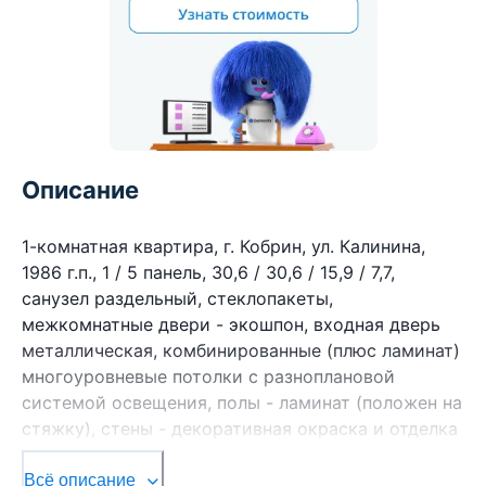
Описание
1-комнатная квартира, г. Кобрин, ул. Калинина,
1986 г.п., 1 / 5 панель, 30,6 / 30,6 / 15,9 / 7,7,
санузел раздельный, стеклопакеты,
межкомнатные двери - экошпон, входная дверь
металлическая, комбинированные (плюс ламинат)
многоуровневые потолки с разноплановой
системой освещения, полы - ламинат (положен на
стяжку), стены - декоративная окраска и отделка
камнем, в санузле современная плитка, заменена
сантехника, заменен полотенцесушитель, угловая
Всё описание