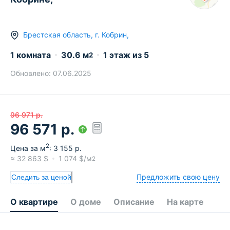
Брестская область
,
г.
Кобрин
,
1 комната
30.6
м
1
этаж из
5
2
Обновлено:
07.06.2025
96 971
р.
96 571
р.
2
Цена за м
:
3 155
р.
≈
32 863
$
1 074
$/м
2
Предложить свою цену
Следить за ценой
О квартире
О доме
Описание
На карте