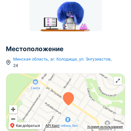
Местоположение
Минская область
,
аг.
Колодищи
,
ул. Энтузиастов
,
24
Как добраться
API Карт
Условия использования