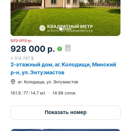
972 972
р.
928 000
р.
≈
314 747
$
2-этажный дом, аг. Колодищи, Минский
р-н, ул. Энтузиастов
аг.
Колодищи
,
ул. Энтузиастов
161.9
77
14.7
м
14.98 соток
2
Показать номер