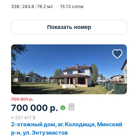
338
243.8
78.2
м
15.13 соток
2
Показать номер
709 801
р.
700 000
р.
≈
237 417
$
2-этажный дом, аг. Колодищи, Минский
р-н, ул. Энтузиастов