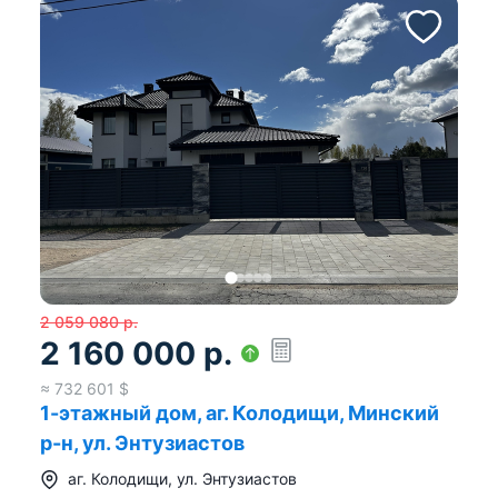
2 059 080
р.
2 160 000
р.
≈
732 601
$
1-этажный дом, аг. Колодищи, Минский
р-н, ул. Энтузиастов
аг.
Колодищи
,
ул. Энтузиастов