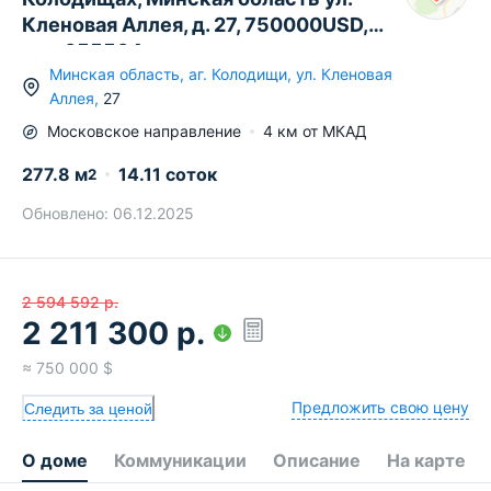
Кленовая Аллея, д. 27, 750000USD,
код 655504
Минская область
,
аг.
Колодищи
,
ул. Кленовая
Аллея
,
27
Московское
направление
4
км от МКАД
277.8
м
14.11 соток
2
Обновлено:
06.12.2025
2 594 592
р.
2 211 300
р.
≈
750 000
$
Предложить свою цену
Следить за ценой
О доме
Коммуникации
Описание
На карте