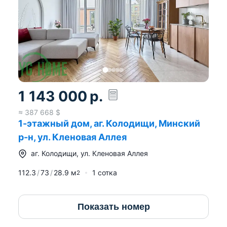
выгодно выделяется среди большинства
аналогов благодаря своему инвестиционному
потенциалу: его текущая рыночная ликвидность
может достигать 70%.
Редкое предложение для тех, кто ищет не
просто дом, а статус, приватность и готовое
премиальное решение без компромиссов.
1 143 000
р.
Подробности по телефону.
≈
387 668
$
1-этажный дом, аг. Колодищи, Минский
р-н, ул. Кленовая Аллея
аг.
Колодищи
,
ул. Кленовая Аллея
УП «Квадратный метр»
112.3
73
28.9
м
1 сотка
2
УНП: 190003285
Показать номер
Лицензия 02240/29_
от 17.02.2005, Министерство юстиции РБ