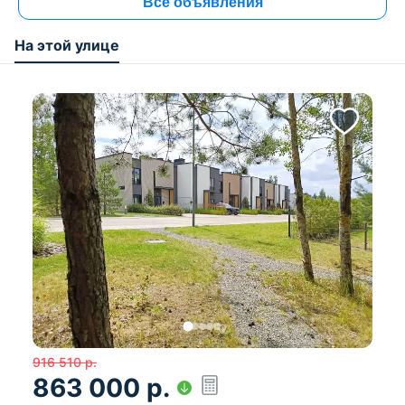
Электрика — Eaton, Jung
Все объявления
Планировка
На этой улице
1 этаж:
кухня премиум-класса
салон-трапезария
домашний кинотеатр
веранда 17×3 м
гостевой санузел
кабинет / спальня с ванной
топочная
2 этаж:
2 спальни, каждая со своей ванной
мастер-спальня с джакузи
916 510
р.
Дополнительно:
863 000
р.