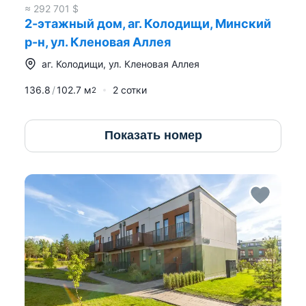
отдельный вход в автономную зону (≈30 м2):
≈
292 701
$
комната отдыха
2-этажный дом, аг. Колодищи, Минский
ТВ / интернет
р-н, ул. Кленовая Аллея
сауна / баня
аг.
Колодищи
,
ул. Кленовая Аллея
санузел
→ идеально для гостей, персонала или SPA-
136.8
102.7
м
2 сотки
2
зоны
Инженерия
Показать номер
Электроотопление по льготному тарифу (котёл
Evan)
Дополнительно: газ и твердотопливный котёл
Газ — подведён к участку
Скважина — 70 м
Центральная канализация
Локация и безопасность
Закрытая территория, пропускная система (4