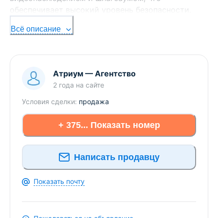
обеспечивает высокий уровень безопасности.
Квартира без отделки, что позволяет воплотить
Всё описание
собственные идеи и распланировать
пространство по своему вкусу:
общая площадь 44.6 м2;
Атриум
—
Агентство
свободная планировка без внутренних
2 года
на сайте
перегородок;
Условия сделки:
продажа
балкон;
+ 375... Показать номер
Инфраструктура и окружение:
чистая и зелёная территория рядом с хвойно-
Написать продавцу
лесной зоной;
детские площадки и зоны отдыха на
территории;
Показать почту
современные подъезды, стильная отделка
фасада и территорий;
развитая инфраструктура в шаговой