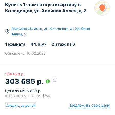
Купить 1-комнатную квартиру в
Колодищах, ул. Хвойная Аллея, д. 2
Минская область
,
аг.
Колодищи
,
ул. Хвойная
Аллея
,
2
1 комната
44.6
м
2
этаж из
6
2
Обновлено:
10.02.2026
306 634
р.
303 685
р.
2
Цена за м
:
6 809
р.
≈
103 000
$
2 309
$/м
2
Предложить свою цену
Следить за ценой