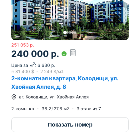
251 053
р.
240 000
р.
2
Цена за м
:
6 630
р.
≈
81 400
$
2 249
$/м
2
2-комнатная квартира, Колодищи, ул.
Хвойная Аллея, д. 8
аг.
Колодищи
,
ул. Хвойная Аллея
2-комн. кв
36.2
27.6
м
3
этаж из
7
2
Показать номер