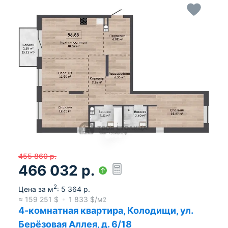
455 860
р.
466 032
р.
2
Цена за м
:
5 364
р.
≈
159 251
$
1 833
$/м
2
4-комнатная квартира, Колодищи, ул.
Берёзовая Аллея, д. 6/18