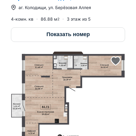
аг.
Колодищи
,
ул. Берёзовая Аллея
4-комн. кв
86.88
м
3
этаж из
5
2
Показать номер