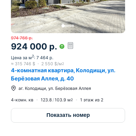
974 766
р.
924 000
р.
2
Цена за м
:
7 464
р.
≈
315 746
$
2 550
$/м
2
4-комнатная квартира, Колодищи, ул.
Берёзовая Аллея, д. 40
аг.
Колодищи
,
ул. Берёзовая Аллея
4-комн. кв
123.8
103.9
м
1
этаж из
2
2
Показать номер