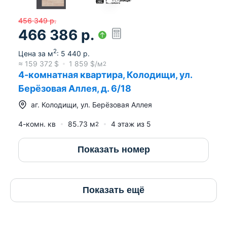
456 349
р.
466 386
р.
2
Цена за м
:
5 440
р.
≈
159 372
$
1 859
$/м
2
4-комнатная квартира, Колодищи, ул.
Берёзовая Аллея, д. 6/18
аг.
Колодищи
,
ул. Берёзовая Аллея
4-комн. кв
85.73
м
4
этаж из
5
2
Показать номер
Показать ещё