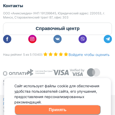
Контакты
ООО «Аниксмедиа» УНП 191299645, Юридический адрес: 220053, г.
Минск, Старовиленский тракт 87, офис 303
Справочный центр
Войдите чтобы оценить
Наш рейтинг
5
из
5
(
1040
):
Сайт использует файлы cookie для обеспечения
удобства пользователей сайта, его улучшения,
предоставления персонализированных
Политика конфиденциальности,
рекомендаций.
Политика обработки файлов куки
Выбор настроек Cookies
и
© 2015 - 2026, Domovita.by. Копирование материалов допускается
Принять
только при наличии активной ссылки.