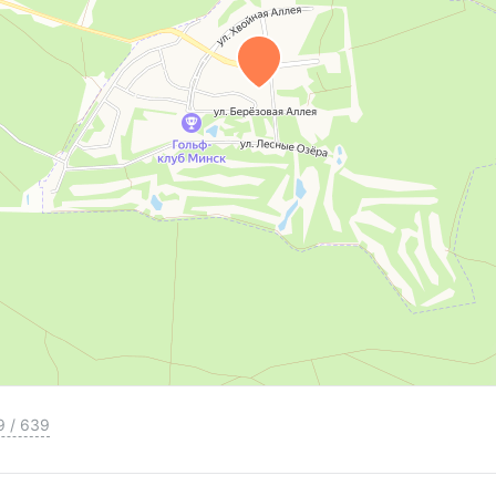
9
/
639