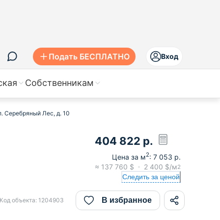
Подать БЕСПЛАТНО
Вход
ская
Собственникам
. Серебряный Лес, д. 10
404 822
р.
2
Цена за м
:
7 053
р.
≈
137 760
$
2 400
$/м
2
Следить за ценой
В избранное
Код объекта:
1204903