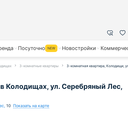
ренда
Посуточно
Новостройки
Коммерче
NEW
лодищах
3-комнатные квартиры
3-комнатная квартира, Колодищи, ул
в Колодищах, ул. Серебряный Лес,
Показать на карте
ес
,
10