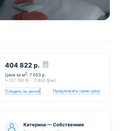
404 822
р.
2
Цена за м
:
7 053
р.
≈
137 760
$
2 400
$/м
2
Предложить свою цену
Следить за ценой
Катерина
—
Собственник