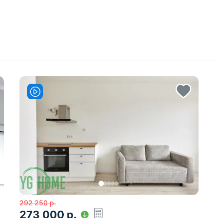
292 250
р.
273 000
р.