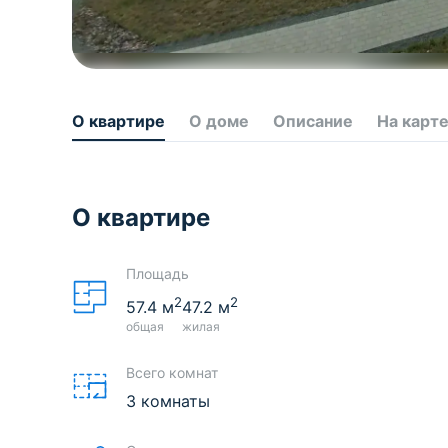
О квартире
О доме
Описание
На карт
О квартире
Площадь
2
2
57.4
м
47.2
м
общая
жилая
Всего комнат
3 комнаты