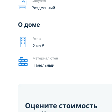
Санузел
Раздельный
О доме
Этаж
2
из
5
Материал стен
Панельный