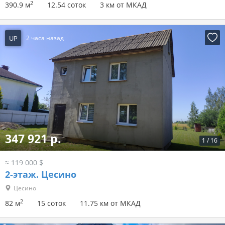
Разместить рекламу на Domovita
UP
-23 минуты назад
491 181 р.
1
/
44
≈ 168 000 $
3-этаж.
Большое Стиклево, ул. Восточная
Большое Стиклево
2
390.9 м
12.54 соток
3 км от МКАД