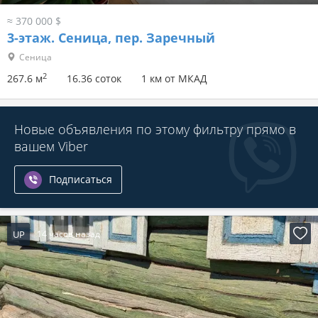
≈ 141 601 $
1-этаж.
пер. Сурикова
Заводской р-н, Народная
Партизанская
15 мин.
9 мин.
2
67.5 м
5.91 соток
UP
10 часов назад
1 081 770 р.
1
/
28
≈ 370 000 $
3-этаж.
Сеница, пер. Заречный