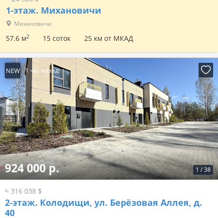
1-этаж.
Михановичи
Михановичи
2
57.6 м
15 соток
25 км от МКАД
NEW
1 час назад
924 000 р.
1
/
38
≈ 316 038 $
2-этаж.
Колодищи, ул. Берёзовая Аллея, д.
40