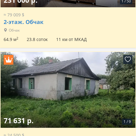
231 000 р.
1
/
50
≈ 79 009 $
2-этаж.
Обчак
Обчак
2
64.9 м
23.8 соток
11 км от МКАД
71 631 р.
1
/
9
≈ 24 500 $