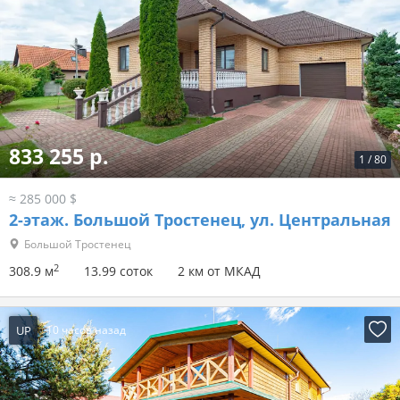
625 600 р.
1
/
32
≈ 213 975 $
2-этаж.
Гузгаловка, ул. Новая
Гузгаловка
2
178.6 м
23.78 соток
15 км от МКАД
UP
10 часов назад