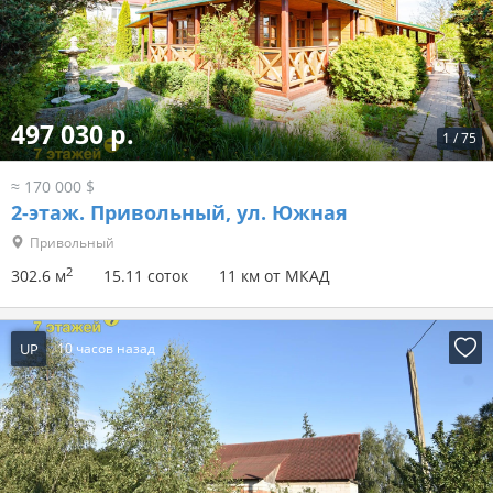
833 255 р.
1
/
80
≈ 285 000 $
2-этаж.
Большой Тростенец, ул. Центральная
Большой Тростенец
2
308.9 м
13.99 соток
2 км от МКАД
UP
10 часов назад