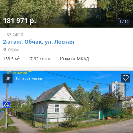
497 030 р.
1
/
75
≈ 170 000 $
2-этаж.
Привольный, ул. Южная
Привольный
2
302.6 м
15.11 соток
11 км от МКАД
UP
10 часов назад