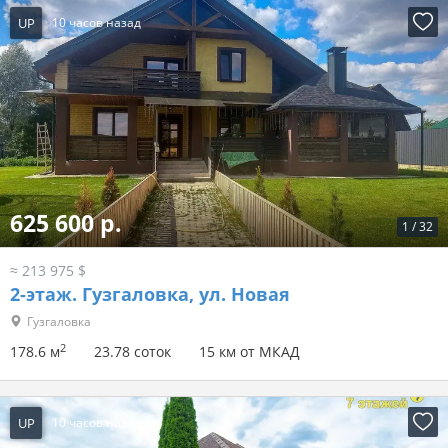
UP
2 часа назад
347 921 р.
1
/
16
≈ 119 000 $
2-этаж.
Цесино
Цесино
2
82 м
15 соток
11.75 км от МКАД
UP
10 часов назад