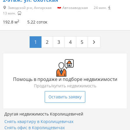
Мацевичи
2
101.9 м
15 соток
8 км от МКАД
UP
1 день назад
847 874 р.
1
/
50
≈ 290 000 $
2-этаж.
ул. Охотская
Заводской р-н, Ангарская
Автозаводская
24 мин.
13 мин.