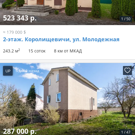
523 343 р.
1
/
50
≈ 179 000 $
2-этаж.
Королищевичи, ул. Молодежная
2
243.2 м
15 соток
8 км от МКАД
UP
6 дней назад
287 000 р.
1
/
47