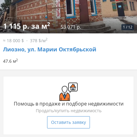
2
1 115 р. за м
53 071 р.
1
/
12
2
≈ 18 000 $
378 $/м
Лиозно, ул. Марии Октябрьской
2
47.6 м
Помощь в продаже и подборе недвижимости
Продать/купить недвижимость
Оставить заявку