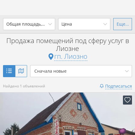
2
Общая площадь, м
Цена
Еще...
Ваш город -
гп. Лиозно
?
Продажа помещений под сферу услуг в
от
до
от
до
Лиозне
Да
Выбрать город
гп. Лиозно
2
р. за м
Показать 1 объявление
Сначала новые
Показать 1 объявление
Подписаться
Найдено 1 объявлений