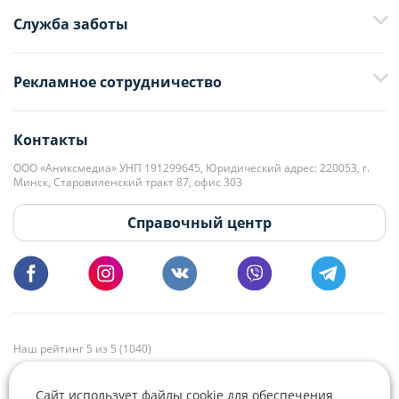
Служба заботы
+375 29 376-13-70
Рекламное сотрудничество
+375 33 376-13-70
editor@domovita.by
+375 29 563-15-61 Кристина Филюта
Контакты
kb@domovita.by
+375 29 179-11-28 Владислав Гладченко
ООО «Аниксмедиа» УНП 191299645, Юридический адрес: 220053, г.
Мы принимаем звонки и отвечаем на письма в будние дни с 9:00 до
Минск, Старовиленский тракт 87, офис 303
18:00.
vg@domovita.by
Справочный центр
Пишите и звоните нам в будние дни с 8:00 до 20:00.
Наш рейтинг 5 из 5 (1040)
Сайт использует файлы cookie для обеспечения