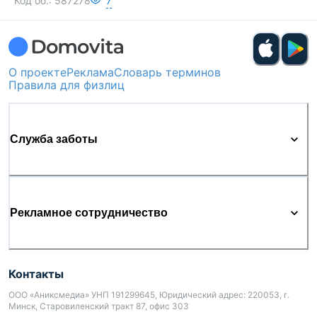
Код об.:
587278
7
О проекте
Реклама
Словарь терминов
Правила для физлиц
Служба заботы
Рекламное сотрудничество
Контакты
ООО «Аниксмедиа» УНП 191299645, Юридический адрес: 220053, г.
Минск, Старовиленский тракт 87, офис 303