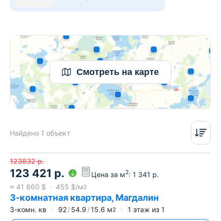
Смотреть на карте
Найдено 1 объект
123832
р.
123 421
р.
2
Цена за м
:
1 341
р.
≈
41 860
$
455
$/м
2
3-комнатная квартира, Магдалин
3-комн. кв
92
54.9
15.6
м
1
этаж из
1
2