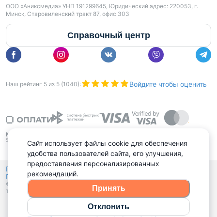
ООО «Аниксмедиа» УНП 191299645, Юридический адрес: 220053, г.
Минск, Старовиленский тракт 87, офис 303
Справочный центр
Войдите чтобы оценить
Наш рейтинг
5
из
5
(
1040
):
Сайт использует файлы cookie для обеспечения
удобства пользователей сайта, его улучшения,
предоставления персонализированных
Политика конфиденциальности,
рекомендаций.
Политика обработки файлов куки
Выбор настроек Cookies
и
© 2015 - 2026, Domovita.by. Копирование материалов допускается
Принять
только при наличии активной ссылки.
Отклонить