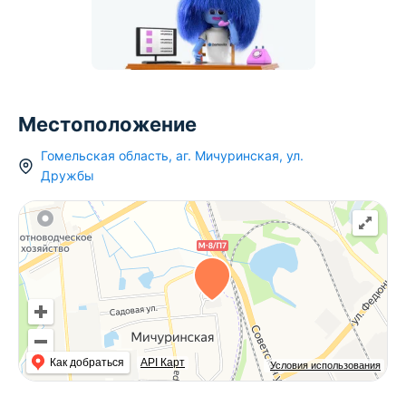
Местоположение
Гомельская область
,
аг.
Мичуринская
,
ул.
Дружбы
Как добраться
API Карт
Условия использования