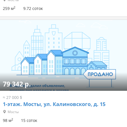
2
259 м
9.72 соток
79 342 р.
≈ 27 000 $
1-этаж.
Мосты, ул. Калиновского, д. 15
Мосты
2
98 м
15 соток