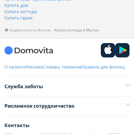
Купить дом
Купить коттедж
Купить гараж
Недвижимость Мостов
Купить коттедж в Мостах
О проекте
Реклама
Словарь терминов
Правила для физлиц
Служба заботы
+375 29 376-13-70
Рекламное сотрудничество
+375 33 376-13-70
editor@domovita.by
+375 29 563-15-61 Кристина Филюта
Контакты
kb@domovita.by