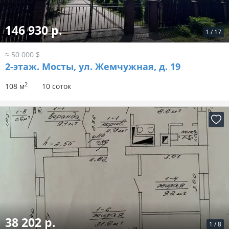
146 930 р.
1
/
17
≈ 50 000 $
2-этаж.
Мосты, ул. Жемчужная, д. 19
2
108 м
10 соток
38 202 р.
1
/
8