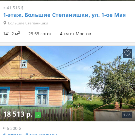
≈ 41 516 $
1-этаж.
Большие Степанишки, ул. 1-ое Мая
Большие Степанишки
2
141.2 м
23.63 соток
4 км от Мостов
18 513 р.
1
/
6
≈ 6 300 $