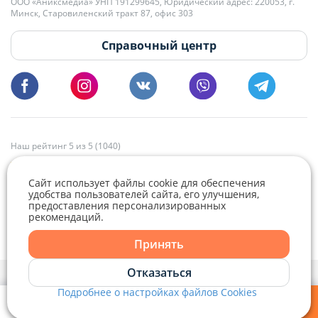
+375 29 179-11-28 Владислав Гладченко
ООО «Аниксмедиа» УНП 191299645, Юридический адрес: 220053, г.
Мы принимаем звонки и отвечаем на письма в будние дни с 9:00 до
Минск, Старовиленский тракт 87, офис 303
18:00.
vg@domovita.by
Справочный центр
Пишите и звоните нам в будние дни с 8:00 до 20:00.
Наш рейтинг 5 из 5 (1040)
Сайт использует файлы cookie для обеспечения
удобства пользователей сайта, его улучшения,
предоставления персонализированных
рекомендаций.
Telegram
Viber
Принять
Telegram
Отказаться
Политика конфиденциальности,
Политика обработки файлов cookie
и
Выбор настроек Cookie
Подробнее о настройках файлов Cookies
Viber
© 2015 - 2026, Domovita.by. Копирование материалов допускается
только при наличии активной ссылки.
Мои фильтры
Избранное
Войти