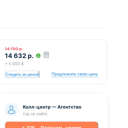
14 790
р.
14 632
р.
≈
5 000
$
Предложить свою цену
Следить за ценой
Колл-центр
—
Агентство
год
на сайте
+ 375... Показать номер