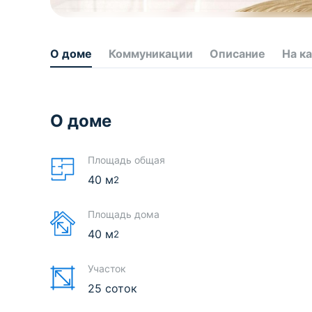
О доме
Коммуникации
Описание
На к
О доме
Площадь общая
40
м
2
Площадь дома
40
м
2
Участок
25 соток