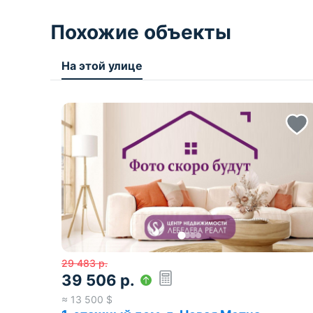
Похожие объекты
На этой улице
29 483
р.
39 506
р.
≈
13 500
$