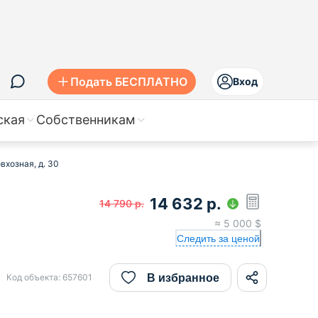
Подать БЕСПЛАТНО
Вход
ская
Собственникам
вхозная, д. 30
14 632
р.
14 790
р.
≈
5 000
$
Следить за ценой
В избранное
Код объекта:
657601