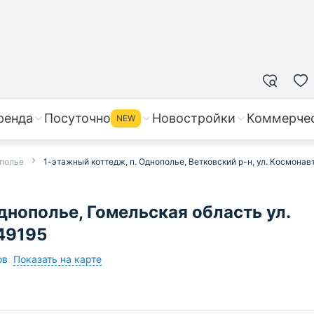
ренда
Посуточно
Новостройки
Коммерче
NEW
ополье
1-этажный коттедж, п. Однополье, Ветковский р-н, ул. Космонав
нополье, Гомельская область ул.
49195
Показать на карте
ов