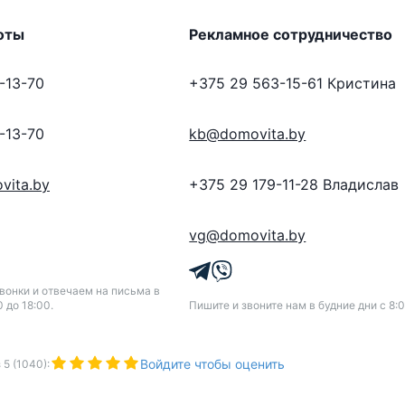
оты
Рекламное сотрудничество
-13-70
+375 29 563-15-61
Кристина
-13-70
kb@domovita.by
vita.by
+375 29 179-11-28
Владислав
vg@domovita.by
онки и отвечаем на письма в
0 до 18:00.
Пишите и звоните нам в будние дни с 8:0
Войдите чтобы оценить
з
5
(
1040
):