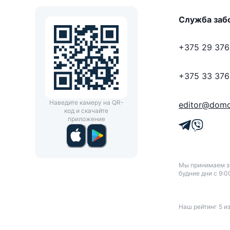
Служба заб
+375 29 376
+375 33 376
Наведите камеру на QR-
editor@domo
код и скачайте
приложение
Мы принимаем зв
будние дни с 9:0
Наш рейтинг
5
и