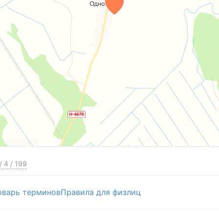
/
4
/
199
оварь терминов
Правила для физлиц