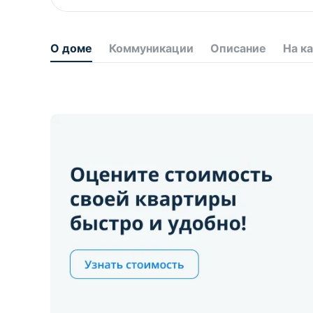
О доме
Коммуникации
Описание
На к