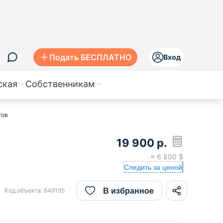
Подать БЕСПЛАТНО
Вход
ская
Собственникам
тов
19 900
р.
≈
6 800
$
Следить за ценой
В избранное
Код объекта:
649195