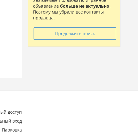
Уважаемые пользователи, данное
объявление
больше не актуально
.
Поэтому мы убрали все контакты
продавца.
Продолжить поиск
ный доступ
ьный вход
Парковка