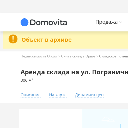
Продажа
Объект в архиве
Недвижимость Орши
Снять склад в Орше
Складское помещ
Аренда склада на ул. Погранична
2
306 м
Описание
На карте
Динамика цен