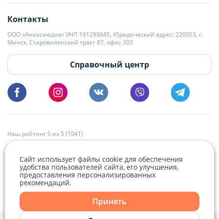
editor@domovita.by
+375 29 563-15-61 Кристина Филюта
Контакты
kb@domovita.by
+375 29 179-11-28 Владислав Гладченко
ООО «Аниксмедиа» УНП 191299645, Юридический адрес: 220053, г.
Мы принимаем звонки и отвечаем на письма в будние дни с 9:00 до
Минск, Старовиленский тракт 87, офис 303
18:00.
vg@domovita.by
Справочный центр
Пишите и звоните нам в будние дни с 8:00 до 20:00.
Наш рейтинг 5 из 5 (1041)
Сайт использует файлы cookie для обеспечения
удобства пользователей сайта, его улучшения,
предоставления персонализированных
рекомендаций.
Принять