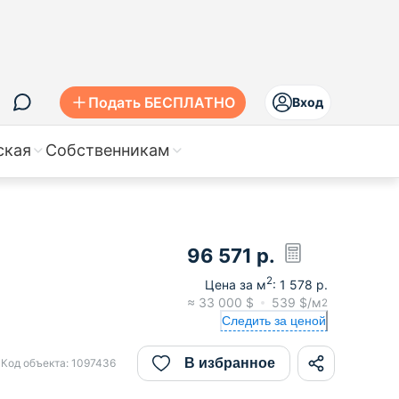
Подать БЕСПЛАТНО
Вход
ская
Собственникам
96 571
р.
2
Цена за м
:
1 578
р.
≈
33 000
$
539
$/м
2
Следить за ценой
В избранное
Код объекта:
1097436