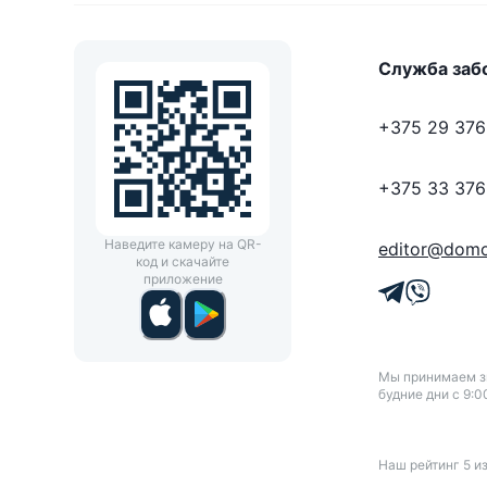
Служба заб
+375 29 376
+375 33 376
Наведите камеру на QR-
editor@domo
код и скачайте
приложение
Мы принимаем зв
будние дни с 9:0
Наш рейтинг
5
и