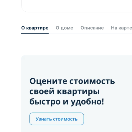
О квартире
О доме
Описание
На карт