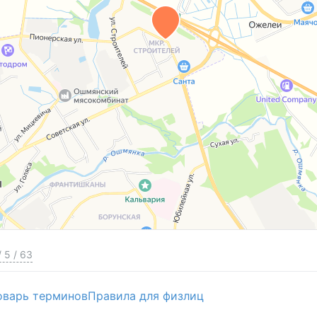
/
5
/
63
оварь терминов
Правила для физлиц