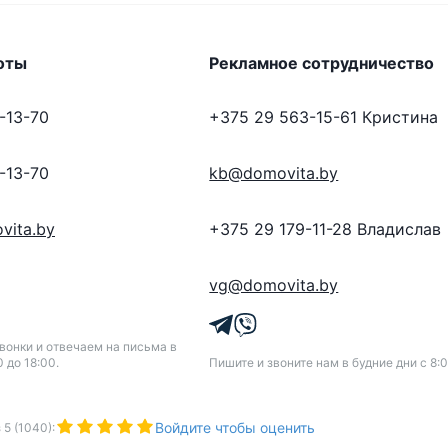
оты
Рекламное сотрудничество
-13-70
+375 29 563-15-61
Кристина
-13-70
kb@domovita.by
vita.by
+375 29 179-11-28
Владислав
vg@domovita.by
онки и отвечаем на письма в
0 до 18:00.
Пишите и звоните нам в будние дни с 8:0
Войдите чтобы оценить
з
5
(
1040
):