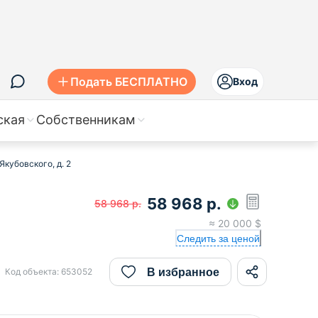
Подать БЕСПЛАТНО
Вход
ская
Собственникам
Якубовского, д. 2
58 968
р.
58 968
р.
≈
20 000
$
Следить за ценой
В избранное
Код объекта:
653052