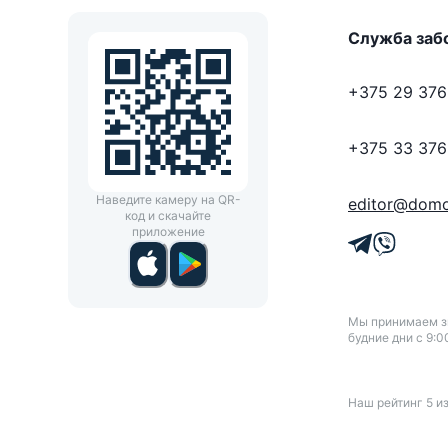
Служба заб
+375 29 376
+375 33 376
Наведите камеру на QR-
editor@domo
код и скачайте
приложение
Мы принимаем зв
будние дни с 9:0
Наш рейтинг
5
и