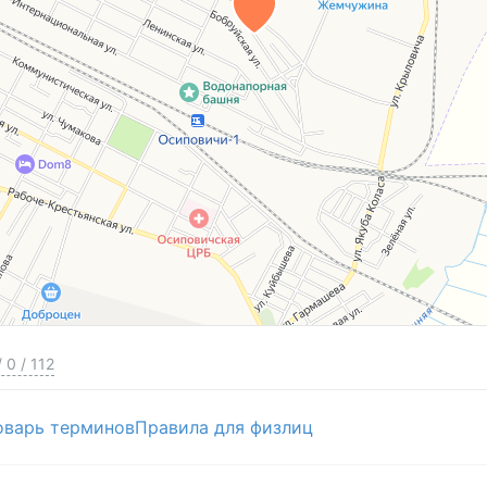
/
0
/
112
оварь терминов
Правила для физлиц