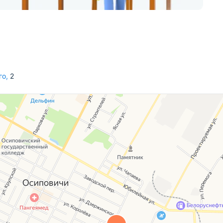
го
,
2