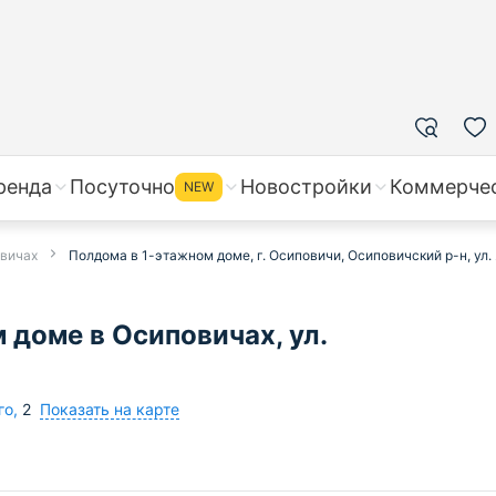
ренда
Посуточно
Новостройки
Коммерче
NEW
овичах
Полдома в 1-этажном доме, г. Осиповичи, Осиповичский р-н, ул. 
 доме в Осиповичах, ул.
Показать на карте
го
,
2