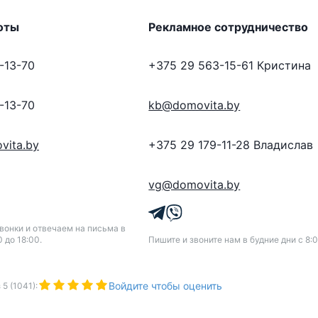
оты
Рекламное сотрудничество
-13-70
+375 29 563-15-61
Кристина
-13-70
kb@domovita.by
vita.by
+375 29 179-11-28
Владислав
vg@domovita.by
онки и отвечаем на письма в
0 до 18:00.
Пишите и звоните нам в будние дни с 8:0
Войдите чтобы оценить
з
5
(
1041
):