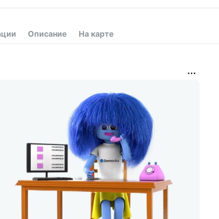
ации
Описание
На карте