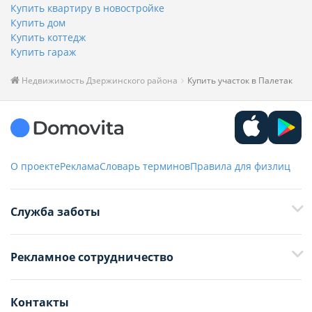
Купить квартиру в новостройке
Купить дом
Купить коттедж
Купить гараж
Недвижимость Дзержинского района
Купить участок в Палетак
О проекте
Реклама
Словарь терминов
Правила для физлиц
Служба заботы
+375 29 376-13-70
Рекламное сотрудничество
+375 33 376-13-70
editor@domovita.by
+375 29 563-15-61 Кристина Филюта
Контакты
kb@domovita.by