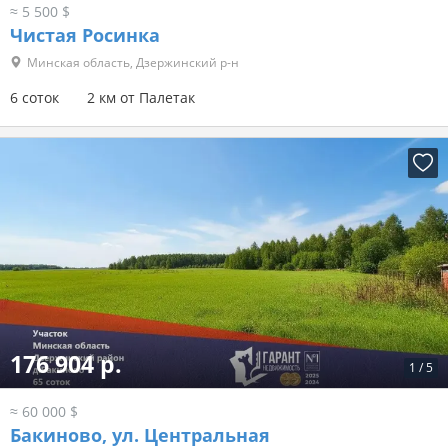
≈ 5 500 $
Чистая Росинка
Минская область, Дзержинский р-н
6 соток
2 км от Палетак
176 904 р.
1
/
5
≈ 60 000 $
Бакиново, ул. Центральная