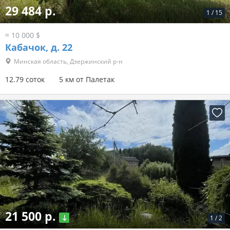
29 484 р.
1
/
15
≈ 10 000 $
Кабачок, д. 22
Минская область, Дзержинский р-н
12.79 соток
5 км от Палетак
21 500 р.
1
/
2