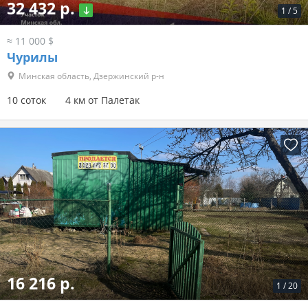
32 432 р.
1
/
5
≈ 11 000 $
Чурилы
Минская область, Дзержинский р-н
10 соток
4 км от Палетак
16 216 р.
1
/
20