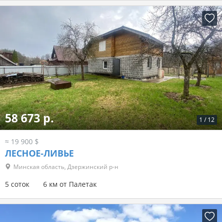
58 673 р.
1
/
12
≈ 19 900 $
ЛЕСНОЕ-ЛИВЬЕ
Минская область, Дзержинский р-н
5 соток
6 км от Палетак