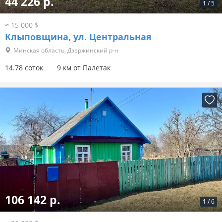
44 226 р.
1
/
5
≈ 15 000 $
Клыповщина, ул. Центральная
Минская область, Дзержинский р-н
14.78 соток
9 км от Палетак
106 142 р.
1
/
6