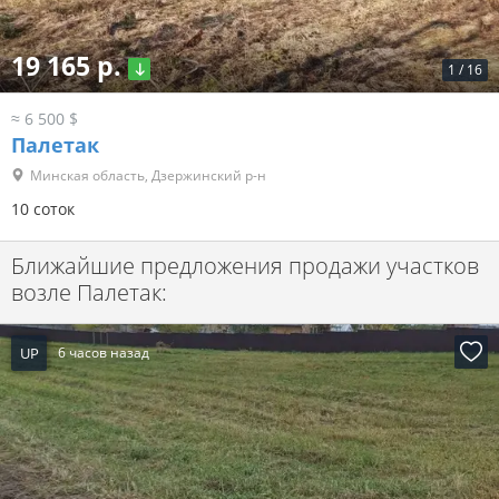
19 165 р.
1
/
16
≈ 6 500 $
Палетак
Минская область, Дзержинский р-н
10 соток
Ближайшие предложения продажи участков
возле Палетак:
UP
6 часов назад