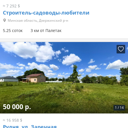
≈ 7 292 $
Строитель-садоводы-любители
Минская область, Дзержинский р-н
5.25 соток
3 км от Палетак
50 000 р.
1
/
14
≈ 16 958 $
Рудня, ул. Заречная