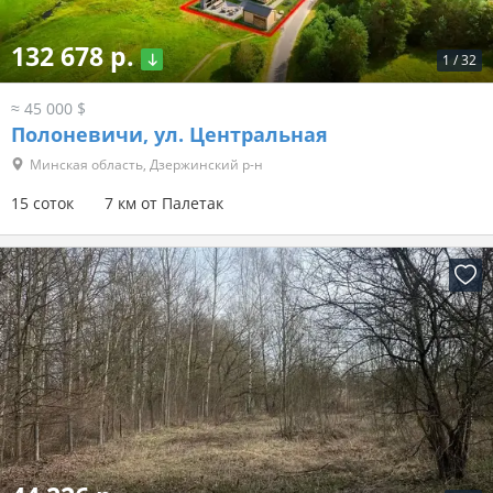
132 678 р.
1
/
32
≈ 45 000 $
Полоневичи, ул. Центральная
Минская область, Дзержинский р-н
15 соток
7 км от Палетак