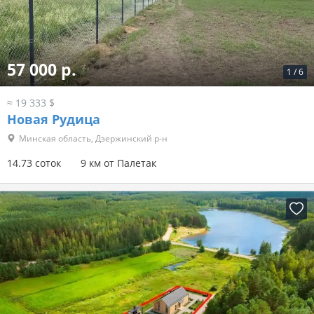
57 000 р.
1
/
6
≈ 19 333 $
Новая Рудица
Минская область, Дзержинский р-н
14.73 соток
9 км от Палетак