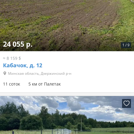
24 055 р.
1
/
9
≈ 8 159 $
Кабачок, д. 12
Минская область, Дзержинский р-н
11 соток
5 км от Палетак