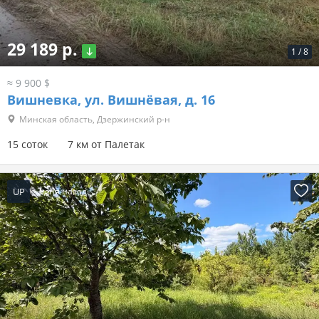
29 189 р.
1
/
8
≈ 9 900 $
Вишневка, ул. Вишнёвая, д. 16
Минская область, Дзержинский р-н
15 соток
7 км от Палетак
UP
3 дня назад