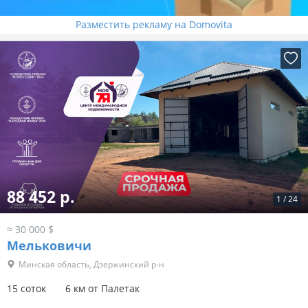
Разместить рекламу на Domovita
88 452 р.
1
/
24
≈ 30 000 $
Мельковичи
Минская область, Дзержинский р-н
15 соток
6 км от Палетак