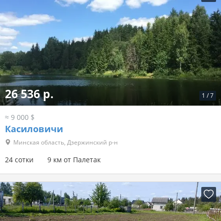
26 536 р.
1
/
7
≈ 9 000 $
Касиловичи
Минская область, Дзержинский р-н
24 сотки
9 км от Палетак