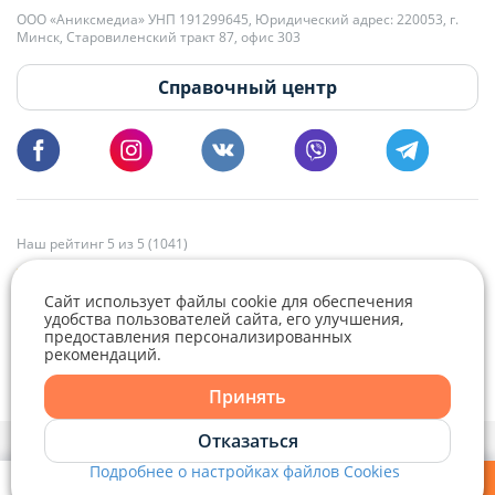
+375 29 179-11-28 Владислав Гладченко
ООО «Аниксмедиа» УНП 191299645, Юридический адрес: 220053, г.
Мы принимаем звонки и отвечаем на письма в будние дни с 9:00 до
Минск, Старовиленский тракт 87, офис 303
18:00.
vg@domovita.by
Справочный центр
Пишите и звоните нам в будние дни с 8:00 до 20:00.
Наш рейтинг 5 из 5 (1041)
Сайт использует файлы cookie для обеспечения
удобства пользователей сайта, его улучшения,
предоставления персонализированных
рекомендаций.
Telegram
Viber
Принять
Telegram
Отказаться
Политика конфиденциальности,
Политика обработки файлов cookie
и
Выбор настроек Cookie
Подробнее о настройках файлов Cookies
Viber
© 2015 - 2026, Domovita.by. Копирование материалов допускается