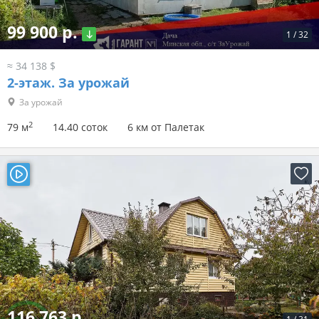
99 900 р.
1
/
32
≈ 34 138 $
2-этаж.
За урожай
За урожай
2
79 м
14.40 соток
6 км от Палетак
116 763 р.