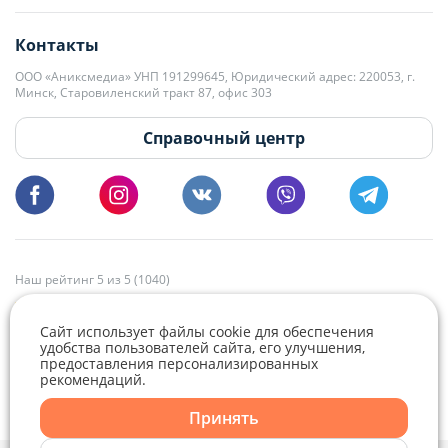
editor@domovita.by
+375 29 563-15-61 Кристина Филюта
Контакты
kb@domovita.by
+375 29 179-11-28 Владислав Гладченко
ООО «Аниксмедиа» УНП 191299645, Юридический адрес: 220053, г.
Мы принимаем звонки и отвечаем на письма в будние дни с 9:00 до
Минск, Старовиленский тракт 87, офис 303
18:00.
vg@domovita.by
Справочный центр
Пишите и звоните нам в будние дни с 8:00 до 20:00.
Наш рейтинг 5 из 5 (1040)
Сайт использует файлы cookie для обеспечения
удобства пользователей сайта, его улучшения,
предоставления персонализированных
рекомендаций.
Telegram
Viber
Принять
Telegram