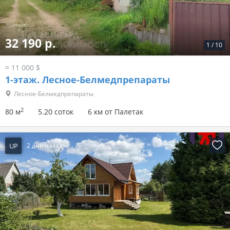
32 190 р.
1
/
10
≈ 11 000 $
1-этаж.
Лесное-Белмедпрепараты
Лесное-Белмедпрепараты
2
80 м
5.20 соток
6 км от Палетак
UP
2 дня назад