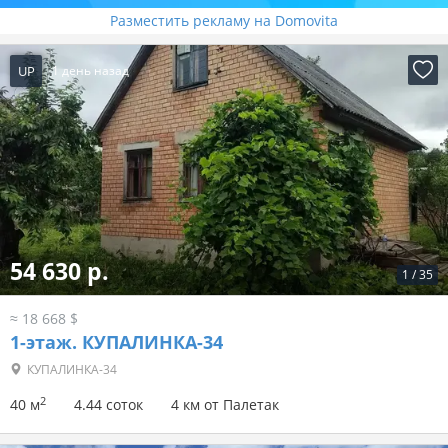
Разместить рекламу на Domovita
UP
1 день назад
54 630 р.
1
/
35
≈ 18 668 $
1-этаж.
КУПАЛИНКА-34
КУПАЛИНКА-34
2
40 м
4.44 соток
4 км от Палетак