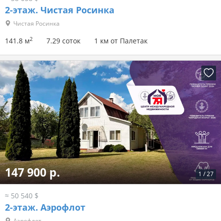
2-этаж.
Чистая Росинка
Чистая Росинка
2
141.8 м
7.29 соток
1 км от Палетак
147 900 р.
1
/
27
≈ 50 540 $
2-этаж.
Аэрофлот
Аэрофлот