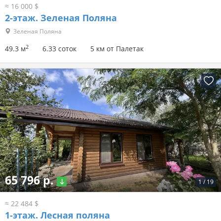
≈ 16 000 $
2-этаж.
Зеленая Поляна
Зеленая Поляна
2
49.3 м
6.33 соток
5 км от Палетак
65 796 р.
1
/
19
≈ 22 484 $
1-этаж.
Лесная поляна