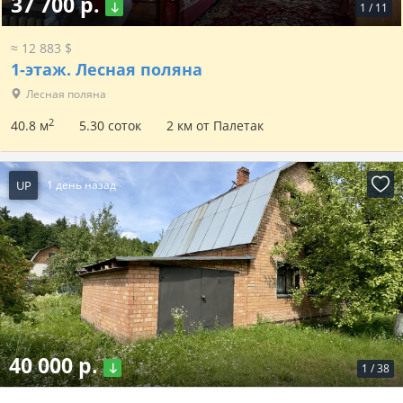
37 700 р.
1
/
11
≈ 12 883 $
1-этаж.
Лесная поляна
Лесная поляна
2
40.8 м
5.30 соток
2 км от Палетак
UP
1 день назад
40 000 р.
1
/
38