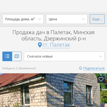
2
Площадь дома, м
Цена
Еще...
Ваш город -
ст. Палетак
?
Продажа дач в Палетак, Минская
от
до
от
до
область, Дзержинский р-н
Да
Выбрать город
ст. Палетак
р. за всё
Показать 2 объявления
Сначала новые
Показать 2 объявления
Подписаться
Найдено 2 объявлений