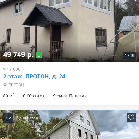
49 749 р.
1
/
19
≈ 17 000 $
2-этаж.
ПРОТОН, д. 24
ПРОТОН
2
80 м
6.60 соток
9 км от Палетак
UP
2 дня назад