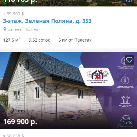
1
/
31
≈ 39 900 $
3-этаж.
Зеленая Поляна, д. 353
Зеленая Поляна
2
127.5 м
9.52 соток
5 км от Палетак
169 900 р.
1
/
16
≈ 58 058 $