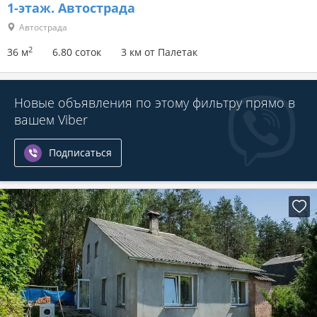
1-этаж.
Автострада
Автострада
2
36 м
6.80 соток
3 км от Палетак
Новые объявления по этому фильтру прямо в
вашем Viber
Подписаться