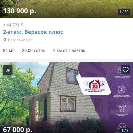
130 900 р.
1
/
30
≈ 44 731 $
2-этаж.
Верасок плюс
Верасок плюс
2
84 м
20.00 соток
3 км от Палетак
UP
5 дней назад
67 000 р.
1
/
8