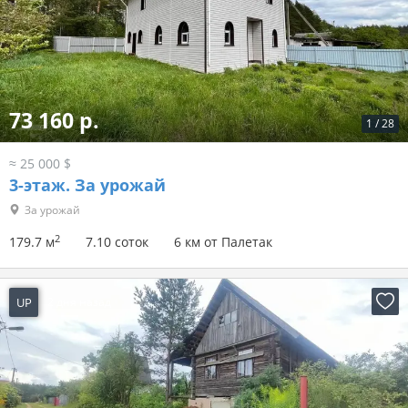
73 160 р.
1
/
28
≈ 25 000 $
3-этаж.
За урожай
За урожай
2
179.7 м
7.10 соток
6 км от Палетак
UP
2 дня назад