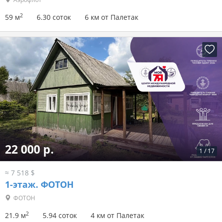
2
59 м
6.30 соток
6 км от Палетак
22 000 р.
1
/
17
≈ 7 518 $
1-этаж.
ФОТОН
ФОТОН
2
21.9 м
5.94 соток
4 км от Палетак