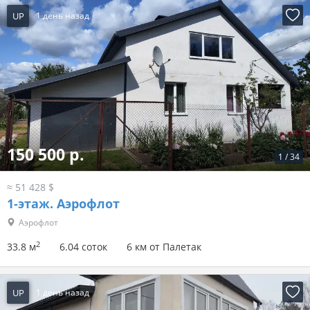
UP
1 день назад
150 500 р.
1
/
34
≈ 51 428 $
1-этаж.
Аэрофлот
Аэрофлот
2
33.8 м
6.04 соток
6 км от Палетак
UP
1 день назад