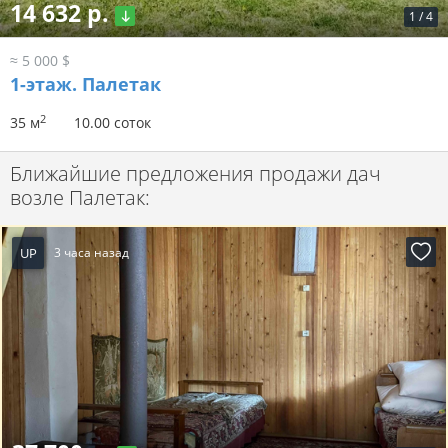
14 632 р.
1
/
4
≈ 5 000 $
1-этаж.
Палетак
2
35 м
10.00 соток
Ближайшие предложения продажи дач
возле Палетак:
UP
3 часа назад