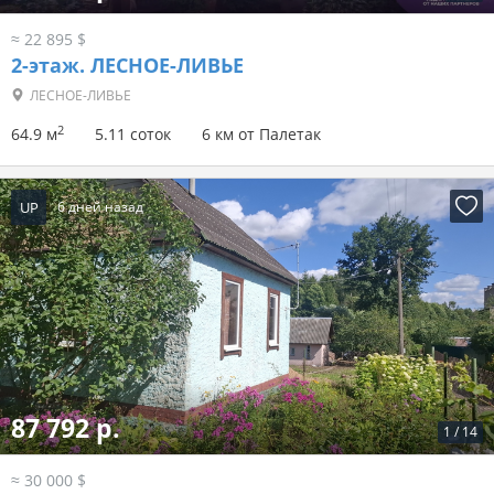
≈ 22 895 $
2-этаж.
ЛЕСНОЕ-ЛИВЬЕ
ЛЕСНОЕ-ЛИВЬЕ
2
64.9 м
5.11 соток
6 км от Палетак
UP
6 дней назад
87 792 р.
1
/
14
≈ 30 000 $