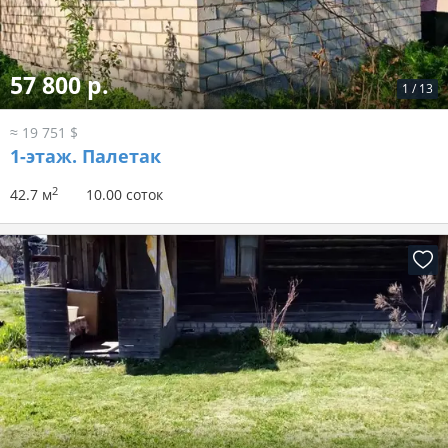
57 800 р.
1
/
13
≈ 19 751 $
1-этаж.
Палетак
2
42.7 м
10.00 соток