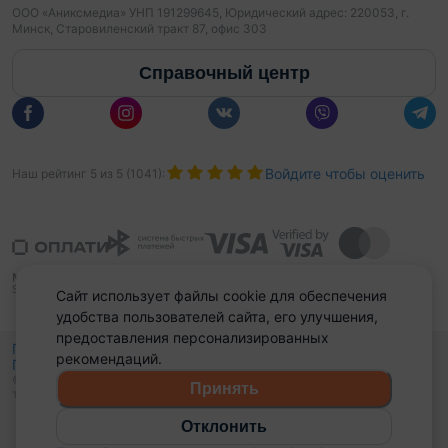
ООО «Аниксмедиа» УНП 191299645, Юридический адрес: 220053, г.
Минск, Старовиленский тракт 87, офис 303
Справочный центр
Войдите чтобы оценить
Наш рейтинг
5
из
5
(
1041
):
Сайт использует файлы cookie для обеспечения
удобства пользователей сайта, его улучшения,
предоставления персонализированных
Политика конфиденциальности,
рекомендаций.
Политика обработки файлов куки
Выбор настроек Cookies
и
© 2015 - 2026, Domovita.by. Копирование материалов допускается
Принять
только при наличии активной ссылки.
Отклонить