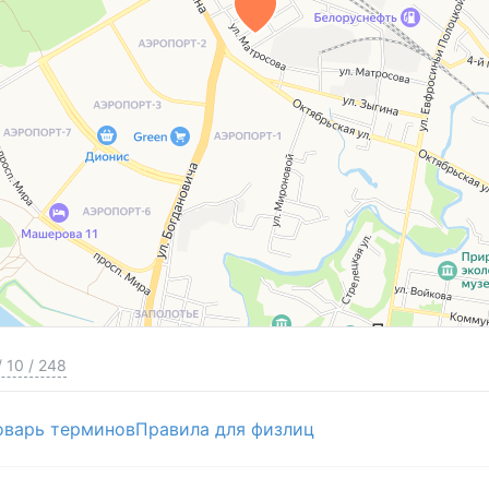
/
10
/
248
оварь терминов
Правила для физлиц