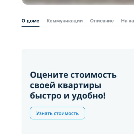
О доме
Коммуникации
Описание
На к