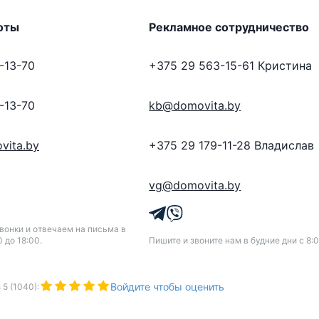
оты
Рекламное сотрудничество
-13-70
+375 29 563-15-61
Кристина
-13-70
kb@domovita.by
vita.by
+375 29 179-11-28
Владислав
vg@domovita.by
онки и отвечаем на письма в
0 до 18:00.
Пишите и звоните нам в будние дни с 8:0
Войдите чтобы оценить
з
5
(
1040
):