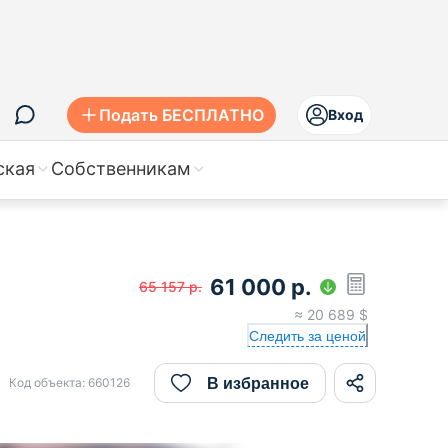
Подать БЕСПЛАТНО
Вход
ская
Собственникам
61 000
р.
65 157
р.
≈
20 689
$
Следить за ценой
В избранное
Код объекта:
660126