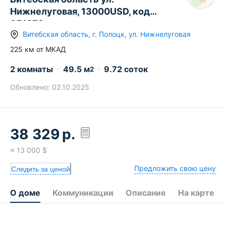
Нижнелуговая, 13000USD, код
651278
Витебская область
,
г.
Полоцк
,
ул. Нижнелуговая
225
км от МКАД
2 комнаты
49.5
м
9.72 соток
2
Обновлено:
02.10.2025
38 329
р.
≈
13 000
$
Предложить свою цену
Следить за ценой
О доме
Коммуникации
Описание
На карте