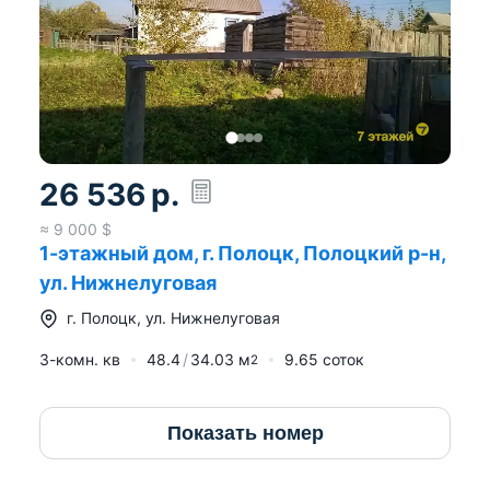
26 536
р.
≈
9 000
$
1-этажный дом, г. Полоцк, Полоцкий р-н,
ул. Нижнелуговая
г.
Полоцк
,
ул. Нижнелуговая
3-комн. кв
48.4
34.03
м
9.65 соток
2
Показать номер