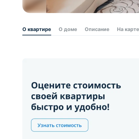
О квартире
О доме
Описание
На карт