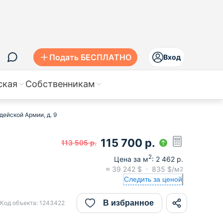
Подать БЕСПЛАТНО
Вход
ская
Собственникам
дейской Армии, д. 9
115 700
р.
113 505
р.
2
Цена за м
:
2 462
р.
≈
39 242
$
835
$/м
2
Следить за ценой
В избранное
Код объекта:
1243422