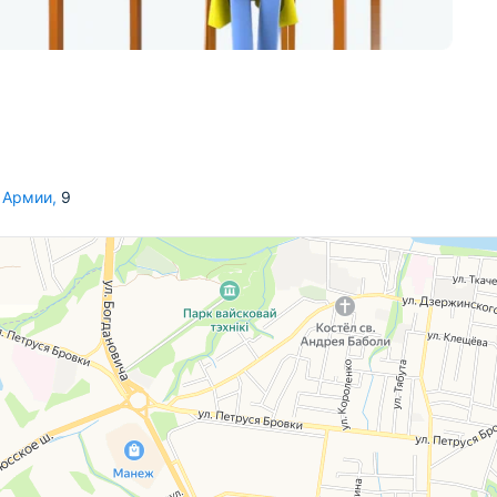
й Армии
,
9