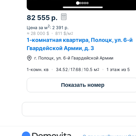
82 555
р.
2
Цена за м
:
2 391
р.
≈
28 000
$
811
$/м
2
1-комнатная квартира, Полоцк, ул. 6-й
Гвардейской Армии, д. 3
г.
Полоцк
,
ул. 6-й Гвардейской Армии
1-комн. кв
34.52
17.68
10.5
м
1
этаж из
5
2
Показать номер