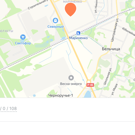
/
0
/
108