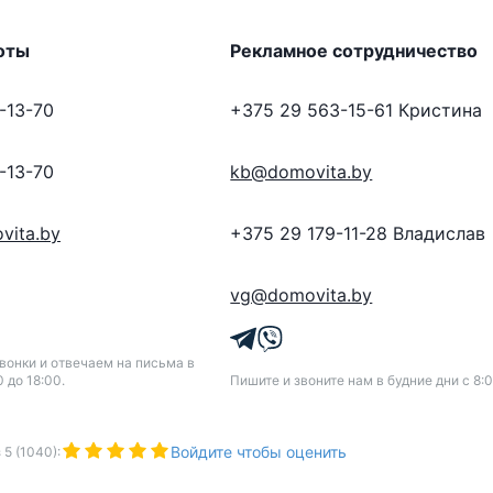
оты
Рекламное сотрудничество
-13-70
+375 29 563-15-61
Кристина
-13-70
kb@domovita.by
vita.by
+375 29 179-11-28
Владислав
vg@domovita.by
онки и отвечаем на письма в
0 до 18:00.
Пишите и звоните нам в будние дни с 8:0
Войдите чтобы оценить
з
5
(
1040
):