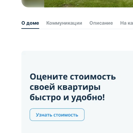
О доме
Коммуникации
Описание
На к