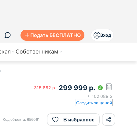
Подать БЕСПЛАТНО
Вход
ская
Собственникам
-н
299 999
р.
315 882
р.
≈
102 089
$
Следить за ценой
В избранное
Код объекта:
656061