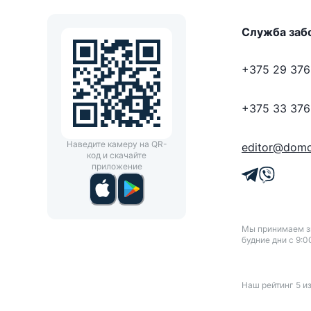
Служба заб
+375 29 376
+375 33 376
Наведите камеру на QR-
editor@domo
код и скачайте
приложение
Мы принимаем зв
будние дни с 9:0
Наш рейтинг
5
и