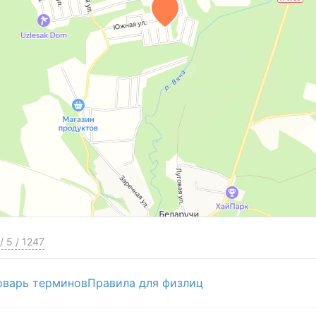
/
5
/
1247
оварь терминов
Правила для физлиц