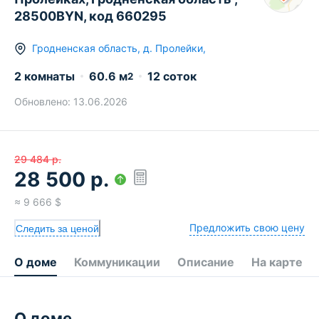
28500BYN, код 660295
Гродненская область
,
д.
Пролейки
,
2 комнаты
60.6
м
12 соток
2
Обновлено:
13.06.2026
29 484
р.
28 500
р.
≈
9 666
$
Предложить свою цену
Следить за ценой
О доме
Коммуникации
Описание
На карте
О доме