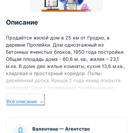
Описание
Продаётся жилой дом в 25 км от Гродно, в
деревне Пролейки. Дом одноэтажный из
бетонных ячеистых блоков, 1950 года постройки.
Общая площадь дома - 60,6 м. кв., жилая – 23,1
м.кв. В доме две жилые комнаты, кухня 13,6 м.кв.,
кладовая и просторный коридор. Полы-
деревянная доска. Крыша 2 года назад покрыта
шифером. Окна - деревянные. Коммуникации:
электричество - 220 В, газоснабжение-
отсутствует, отопление - печное, водоснабжение -
Всё описание
колодец, канализация- отсутствует. Жилой дом
размещается на отдельном участке - 12 соток.
Подъезд к дому- асфальтированная дорога, 400 м
Валентина
—
Агентство
- грунтовая дорога. Недалеко от дома находится