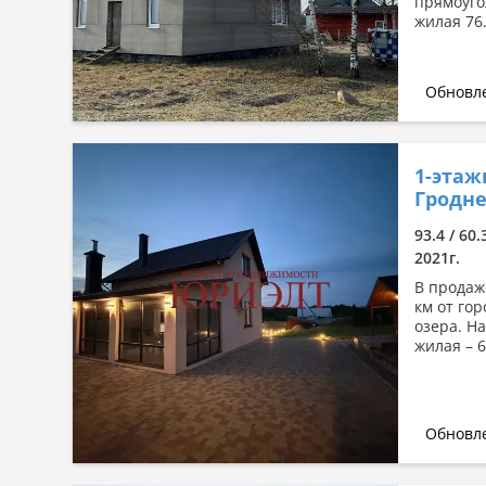
прямоуго
жилая 76.
Обновле
1-этаж
Гродне
93.4 / 60.
2021г.
В продаж
км от го
озера. На
жилая – 60
Обновле