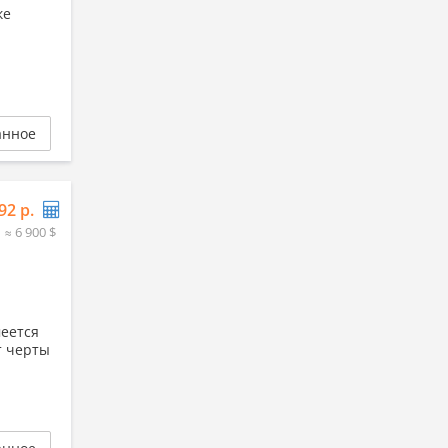
ке
анное
92 р.
≈ 6 900 $
ется
черты