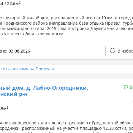
2
.4 / 22.6м
е шикарный жилой дом, расположенный всего в 10 км от города 
а Гродненского района (направление база отдыха Привал, турб
Дом мансардного типа, 2019 года постройки.Двухэтажный блочн
ю утеплен, обшит клинкерным...
но: 03.08.2026
В избр
стить рекламу на Domovita
ный дом, д. Лабно-Огородники,
77 0
нский р-н
2
6.5м
я незавершенное капитальное строение в г.Гродненской област
ородники, расположенный на участке площадью 12.30 сотки, р