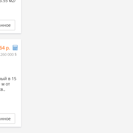
.55 м2/
анное
64 р.
 260 000 $
ный в 15
 м от
в.,
анное