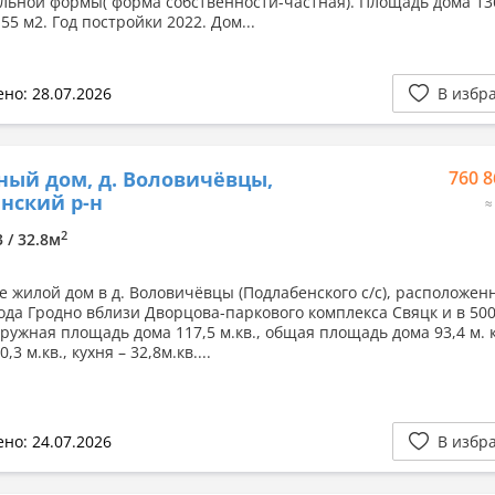
льной формы( форма собственности-частная). Площадь дома 136
55 м2. Год постройки 2022. Дом...
но: 28.07.2026
В избр
ный дом, д. Воловичёвцы,
760 8
нский р-н
≈
2
3 / 32.8м
е жилой дом в д. Воловичёвцы (Подлабенского с/с), расположен
рода Гродно вблизи Дворцова-паркового комплекса Свяцк и в 500
ружная площадь дома 117,5 м.кв., общая площадь дома 93,4 м. к
,3 м.кв., кухня – 32,8м.кв....
но: 24.07.2026
В избр