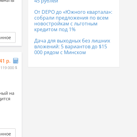
комнаты
45 рублей
От DEPO до «Южного квартала»:
собрали предложения по всем
новостройкам с льготным
кредитом под 1%
анное
Дача для выходных без лишних
вложений: 5 вариантов до $15
000 рядом с Минском
41 р.
 119 000 $
нный на
дится
анное