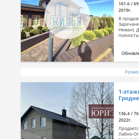
161.6 / 69
2019г.
В продаж
Заречанк
Неман). 
полность
Обновле
Разме
1-этаж
Гродне
136.4 / 7
2022г.
Продаетс
Лабно-Ог