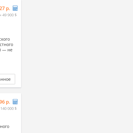
27 р.
≈ 49 900 $
ского
стного
й — не
анное
96 р.
 140 000 $
чного