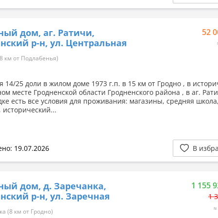
ный дом, аг. Ратичи,
52 0
нский р-н, ул. Центральная
8 км от Подлабенья)
 14/25 доли в жилом доме 1973 г.п. в 15 км от Гродно , в истор
ом месте Гродненской области Гродненского района , в аг. Рати
дке есть все условия для проживания: магазины, средняя школа
 исторический...
но: 19.07.2026
В избр
ный дом, д. Заречанка,
1 155 9
нский р-н, ул. Заречная
1 
≈
а (8 км от Гродно)