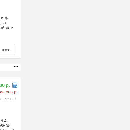
в д.
аза
ый дом
анное
00 р.
84 866 р.
≈ 26 312 $
и д.
овной