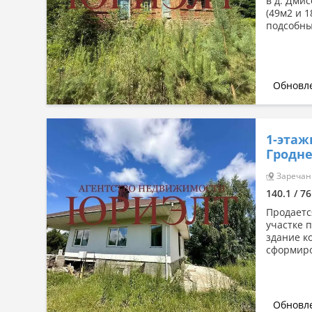
в д. Дми
(49м2 и 1
подсобны
Обновле
1-этаж
Гродне
Заречанк
140.1 / 76
Продаетс
участке 
здание к
сформиро
Обновле