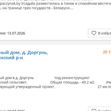
adpaczynak.by Усадьба разместилась в тихом и спокойном местеч
 на границе трех государств - Беларуси,...
но: 13.07.2026
В избр
ный дом, д. Доргунь,
20 1
нский р-н
чный дом в д. Доргунь под реконструкцию!
инский сельсовет. Общая площадь - 49.2 м2. Име
етствующий утвержденный проект. 27 км от 