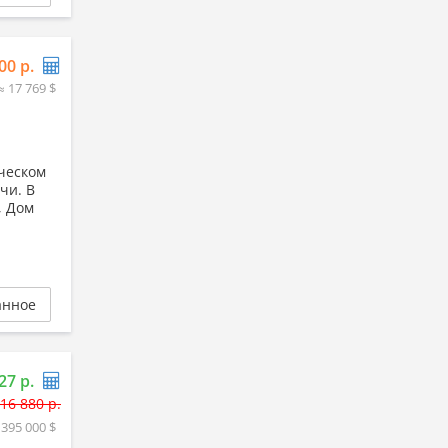
00 р.
≈ 17 769 $
ическом
чи. В
, Дом
анное
27 р.
316 880 р.
 395 000 $