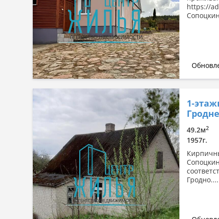
https://
Сопоцкин,
Обновле
1-этаж
Гродне
2
49.2м
1957г.
Кирпи
Сопоцк
соотв
Гродно....