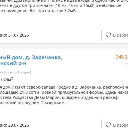
севичи. Дом кирпичный 118,9м2 на два входа. В одной части 2 
8м2), в другой три комнаты (10 м2, 16м2 и 15м2) и небольшие
е помещения. Высота потолков 3,2м2....
но: 31.07.2026
В избр
ный дом, д. Заречанка,
348 2
нский р-н
≈
а (9 км от Гродно)
2
 / 24м
я дом 7 км от северо-запада Гродно в д. Заречанка, расположе
площадью 21,0 сотка, ровной прямоугольной формы. Здесь нахо
остела Рождества Девы Марии, шикарный здешний рельеф,
ванный последним Поозерским...
но: 28.07.2026
В избр