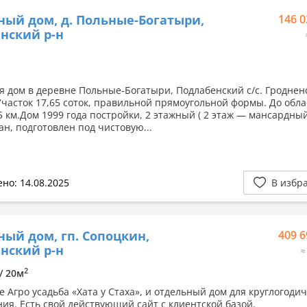
ный дом, д. Польные-Богатыри,
146 0
нский р-н
я дом в деревне Польные-Богатыри, Подлабенский с/с. Гроднен
Участок 17,65 соток, правильной прямоугольной формы. До обла
5 км.Дом 1999 года постройки, 2 этажный ( 2 этаж — мансардны
ан, подготовлен под чистовую...
но: 14.08.2025
В избр
ный дом, гп. Сопоцкин,
409 6
нский р-н
≈
2
 / 20м
е Агро усадьба «Хата у Стаха», и отдельный дом для круглогоди
ия. Есть свой действующий сайт с клиентской базой.