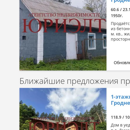
Сначала дорогие
60.6 / 23.
По комнатности: большая →
1950г.
малая
Продаётс
По комнатности: малая →
из бетон
большая
м. кв., ж
По площади: большая → малая
просторн
По площади: малая → большая
Обновле
Ближайшие предложения про
1-этаж
Гродне
118.9 / 1
Дом в уе