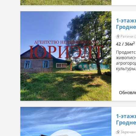
1-этаж
Гродне
Ратичи (
2
42 / 36м
Продается
живописн
агрогоро
культуры,
Обновле
1-этаж
Гродне
Заречанк