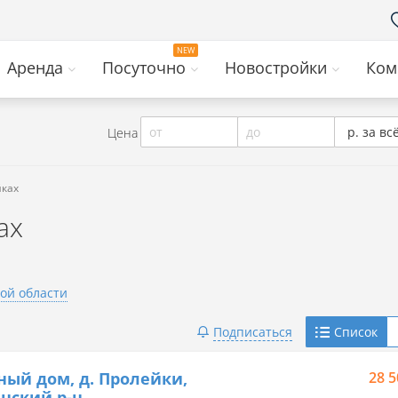
Аренда
Посуточно
Новостройки
Ком
от
до
р. за вс
Цена
йках
ах
ой области
Telegram
Подписаться
Список
Viber
ный дом, д. Пролейки,
28 5
нский р-н