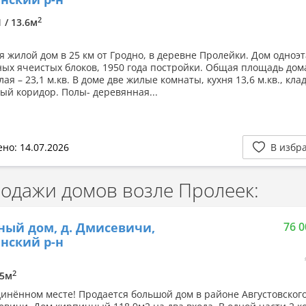
2
1 / 13.6м
я жилой дом в 25 км от Гродно, в деревне Пролейки. Дом одно
ных ячеистых блоков, 1950 года постройки. Общая площадь дома
илая – 23,1 м.кв. В доме две жилые комнаты, кухня 13,6 м.кв., кла
ый коридор. Полы- деревянная...
но: 14.07.2026
В избр
дажи домов возле Пролеек:
ный дом, д. Дмисевичи,
76 0
нский р-н
2
05м
динённом месте! Продается большой дом в районе Августовског